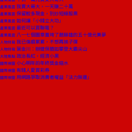
我賣大哥大，一天賺二十萬
產業風雲
保留較多現金，別炒短線股票
產業風雲
如何讓「小錢立大功」
產業風雲
最近可以買聯電？
產業風雲
八一七個圖章蓋垮了趙藤雄的五十億元美夢
產業風雲
我已傷痕累累，不想再挨子彈
人物特寫
葉金川：辦健保猶如攀登大霸尖山
人物特寫
政治長紅，經濟小黑
大陸焦點
小心明年的年終獎金縮水
國際視窗
有錢人愛買彩券
國際視窗
用網路爭取消費者權益「法力無邊」
國際視窗