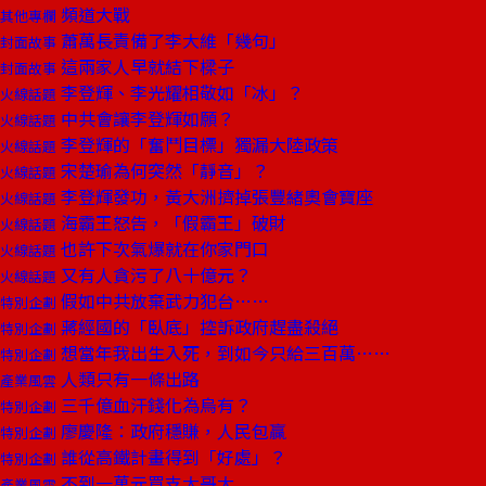
頻道大戰
其他專欄
蕭萬長責備了李大維「幾句」
封面故事
這兩家人早就結下樑子
封面故事
李登輝、李光耀相敬如「冰」？
火線話題
中共會讓李登輝如願？
火線話題
李登輝的「奮鬥目標」獨漏大陸政策
火線話題
宋楚瑜為何突然「靜音」？
火線話題
李登輝發功，黃大洲擠掉張豐緒奧會寶座
火線話題
海霸王怒告，「假霸王」破財
火線話題
也許下次氣爆就在你家門口
火線話題
又有人貪污了八十億元？
火線話題
假如中共放棄武力犯台……
特別企劃
蔣經國的「臥底」控訴政府趕盡殺絕
特別企劃
想當年我出生入死，到如今只給三百萬……
特別企劃
人類只有一條出路
產業風雲
三千億血汗錢化為烏有？
特別企劃
廖慶隆：政府穩賺，人民包贏
特別企劃
誰從高鐵計畫得到「好處」？
特別企劃
不到一萬元買支大哥大
產業風雲