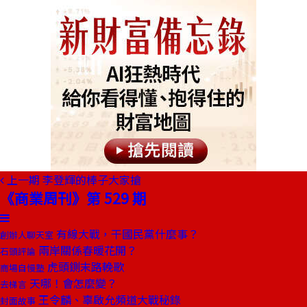
上一期
李登輝的棒子大家搶
《商業周刊》第 529 期
有線大戰，干國民黨什麼事？
創辦人聊天室
兩岸關係春暖花開？
石頭評論
虎頭鍘末路輓歌
商場自慢塾
天哪！會怎麼變？
去梯言
王令麟、辜啟允頻道大戰秘錄
封面故事