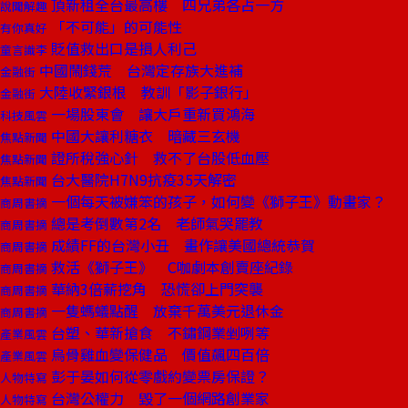
頂新租全台最高樓 四兄弟各占一方
說聞解趣
「不可能」的可能性
有你真好
貶值救出口是損人利己
童言識李
中國鬧錢荒 台灣定存族大進補
金融街
大陸收緊銀根 教訓「影子銀行」
金融街
一場股東會 讓大戶重新買鴻海
科技風雲
中國大讓利糖衣 暗藏三玄機
焦點新聞
證所稅強心針 救不了台股低血壓
焦點新聞
台大醫院H7N9抗疫35天解密
焦點新聞
一個每天被嫌笨的孩子，如何變《獅子王》動畫家？
商周書摘
總是考倒數第2名 老師氣哭罷教
商周書摘
成績FF的台灣小丑 畫作讓美國總統恭賀
商周書摘
救活《獅子王》 C咖劇本創賣座紀錄
商周書摘
華納3倍薪挖角 恐慌卻上門突襲
商周書摘
一隻螞蟻點醒 放棄千萬美元退休金
商周書摘
台塑、華新搶食 不鏽鋼業剉咧等
產業風雲
烏骨雞血變保健品 價值飆四百倍
產業風雲
彭于晏如何從零戲約變票房保證？
人物特寫
台灣公權力 毀了一個網路創業家
人物特寫