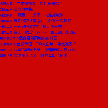
內視鏡檢查 如何選醫師？
名醫談養生
注意力當機
封面故事
一張照片一支筆 向焦慮喊卡
封面故事
每晚慢跑「養腦」 公文一次搞定
封面故事
一天只回信2次 搞定億元交易
封面故事
每天「聽診」1小時 員工請示少8成
封面故事
4個容易雞同鴨講的片語
戒掉爛英文
台股市值1,000大企業 誰是贏家？
大事輕鬆讀
八國情報局下單 反監聽商品爆買氣
國際視窗
瑞典淘汰現金 教堂奉獻也刷卡
國際視窗