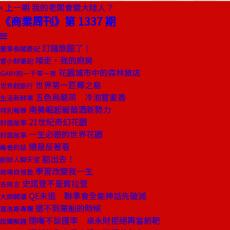
上一期
我的老闆會變大陸人？
《商業周刊》第 1337 期
訂錯旅館了！
董事長嬉遊記
嘜走，我的廚房
嘗小鮮筆記
花園城市中的森林旅店
GARY的一千零一夜
世界第一巨椰之島
世界超旅行
五色烏龍茶 冷泡嘗蜜香
生活新鮮事
南美崛起葡萄酒新勢力
特別報導
21世紀奇幻花園
封面故事
一生必遊的世界花園
封面故事
總是反著看
編者的話
豁出去！
創辦人聊天室
學習改變我一生
商場自慢塾
史諾登不是賓拉登
去梯言
QE未退 聯準會全能神話先破滅
大師開講
還不到棄船的時候
葛洛斯專欄
閉嘴不談匯率 卓永財拒絕再當箭靶
說聞解趣