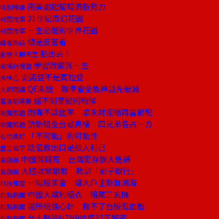
南美崛起葡萄酒新勢力
特別報導
21世紀奇幻花園
封面故事
一生必遊的世界花園
封面故事
總是反著看
編者的話
豁出去！
創辦人聊天室
學習改變我一生
商場自慢塾
史諾登不是賓拉登
去梯言
QE未退 聯準會全能神話先破滅
大師開講
還不到棄船的時候
葛洛斯專欄
閉嘴不談匯率 卓永財拒絕再當箭靶
說聞解趣
頂新租全台最高樓 四兄弟各占一方
說聞解趣
「不可能」的可能性
有你真好
貶值救出口是損人利己
童言識李
中國鬧錢荒 台灣定存族大進補
金融街
大陸收緊銀根 教訓「影子銀行」
金融街
一場股東會 讓大戶重新買鴻海
科技風雲
中國大讓利糖衣 暗藏三玄機
焦點新聞
證所稅強心針 救不了台股低血壓
焦點新聞
台大醫院H7N9抗疫35天解密
焦點新聞