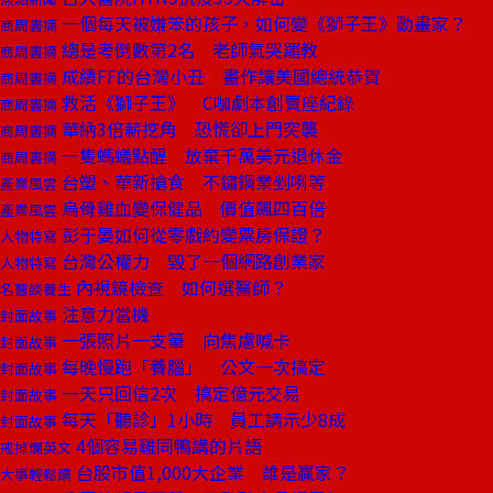
一個每天被嫌笨的孩子，如何變《獅子王》動畫家？
商周書摘
總是考倒數第2名 老師氣哭罷教
商周書摘
成績FF的台灣小丑 畫作讓美國總統恭賀
商周書摘
救活《獅子王》 C咖劇本創賣座紀錄
商周書摘
華納3倍薪挖角 恐慌卻上門突襲
商周書摘
一隻螞蟻點醒 放棄千萬美元退休金
商周書摘
台塑、華新搶食 不鏽鋼業剉咧等
產業風雲
烏骨雞血變保健品 價值飆四百倍
產業風雲
彭于晏如何從零戲約變票房保證？
人物特寫
台灣公權力 毀了一個網路創業家
人物特寫
內視鏡檢查 如何選醫師？
名醫談養生
注意力當機
封面故事
一張照片一支筆 向焦慮喊卡
封面故事
每晚慢跑「養腦」 公文一次搞定
封面故事
一天只回信2次 搞定億元交易
封面故事
每天「聽診」1小時 員工請示少8成
封面故事
4個容易雞同鴨講的片語
戒掉爛英文
台股市值1,000大企業 誰是贏家？
大事輕鬆讀