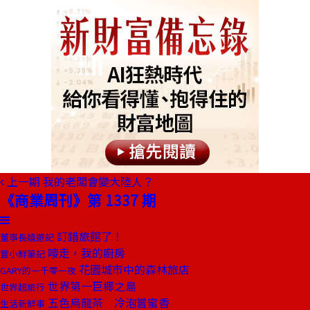
上一期
我的老闆會變大陸人？
《商業周刊》第 1337 期
訂錯旅館了！
董事長嬉遊記
嘜走，我的廚房
嘗小鮮筆記
花園城市中的森林旅店
GARY的一千零一夜
世界第一巨椰之島
世界超旅行
五色烏龍茶 冷泡嘗蜜香
生活新鮮事