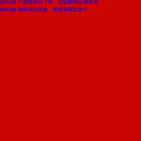
八國情報局下單 反監聽商品爆買氣
國際視窗
瑞典淘汰現金 教堂奉獻也刷卡
國際視窗