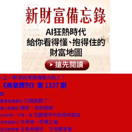
上一期
我的老闆會變大陸人？
《商業周刊》第 1337 期
訂錯旅館了！
董事長嬉遊記
嘜走，我的廚房
嘗小鮮筆記
花園城市中的森林旅店
GARY的一千零一夜
世界第一巨椰之島
世界超旅行
五色烏龍茶 冷泡嘗蜜香
生活新鮮事