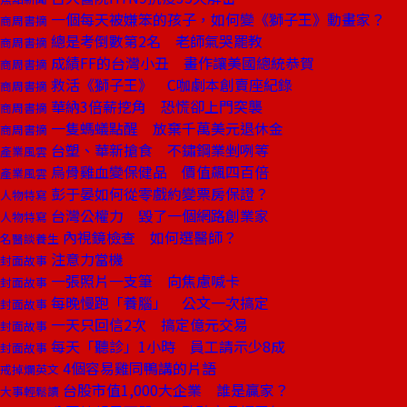
一個每天被嫌笨的孩子，如何變《獅子王》動畫家？
商周書摘
總是考倒數第2名 老師氣哭罷教
商周書摘
成績FF的台灣小丑 畫作讓美國總統恭賀
商周書摘
救活《獅子王》 C咖劇本創賣座紀錄
商周書摘
華納3倍薪挖角 恐慌卻上門突襲
商周書摘
一隻螞蟻點醒 放棄千萬美元退休金
商周書摘
台塑、華新搶食 不鏽鋼業剉咧等
產業風雲
烏骨雞血變保健品 價值飆四百倍
產業風雲
彭于晏如何從零戲約變票房保證？
人物特寫
台灣公權力 毀了一個網路創業家
人物特寫
內視鏡檢查 如何選醫師？
名醫談養生
注意力當機
封面故事
一張照片一支筆 向焦慮喊卡
封面故事
每晚慢跑「養腦」 公文一次搞定
封面故事
一天只回信2次 搞定億元交易
封面故事
每天「聽診」1小時 員工請示少8成
封面故事
4個容易雞同鴨講的片語
戒掉爛英文
台股市值1,000大企業 誰是贏家？
大事輕鬆讀