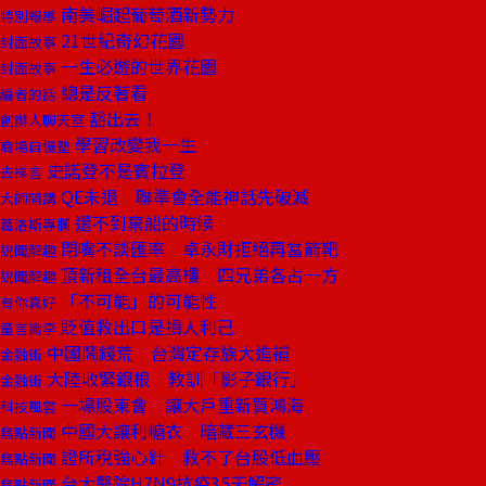
南美崛起葡萄酒新勢力
特別報導
21世紀奇幻花園
封面故事
一生必遊的世界花園
封面故事
總是反著看
編者的話
豁出去！
創辦人聊天室
學習改變我一生
商場自慢塾
史諾登不是賓拉登
去梯言
QE未退 聯準會全能神話先破滅
大師開講
還不到棄船的時候
葛洛斯專欄
閉嘴不談匯率 卓永財拒絕再當箭靶
說聞解趣
頂新租全台最高樓 四兄弟各占一方
說聞解趣
「不可能」的可能性
有你真好
貶值救出口是損人利己
童言識李
中國鬧錢荒 台灣定存族大進補
金融街
大陸收緊銀根 教訓「影子銀行」
金融街
一場股東會 讓大戶重新買鴻海
科技風雲
中國大讓利糖衣 暗藏三玄機
焦點新聞
證所稅強心針 救不了台股低血壓
焦點新聞
台大醫院H7N9抗疫35天解密
焦點新聞