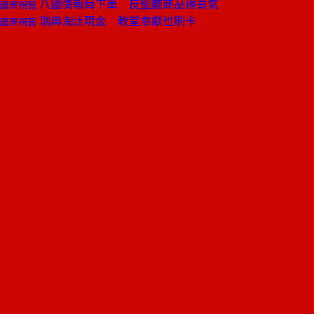
八國情報局下單 反監聽商品爆買氣
國際視窗
瑞典淘汰現金 教堂奉獻也刷卡
國際視窗