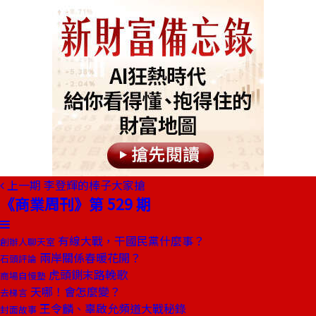
上一期
李登輝的棒子大家搶
《商業周刊》第 529 期
有線大戰，干國民黨什麼事？
創辦人聊天室
兩岸關係春暖花開？
石頭評論
虎頭鍘末路輓歌
商場自慢塾
天哪！會怎麼變？
去梯言
王令麟、辜啟允頻道大戰秘錄
封面故事