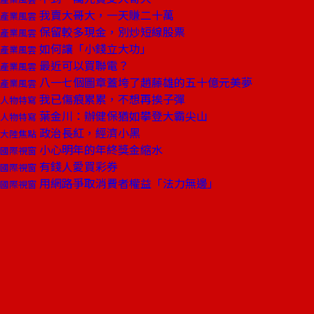
我賣大哥大，一天賺二十萬
產業風雲
保留較多現金，別炒短線股票
產業風雲
如何讓「小錢立大功」
產業風雲
最近可以買聯電？
產業風雲
八一七個圖章蓋垮了趙藤雄的五十億元美夢
產業風雲
我已傷痕累累，不想再挨子彈
人物特寫
葉金川：辦健保猶如攀登大霸尖山
人物特寫
政治長紅，經濟小黑
大陸焦點
小心明年的年終獎金縮水
國際視窗
有錢人愛買彩券
國際視窗
用網路爭取消費者權益「法力無邊」
國際視窗