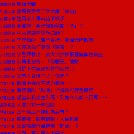
頻道大戰
其他專欄
蕭萬長責備了李大維「幾句」
封面故事
這兩家人早就結下樑子
封面故事
李登輝、李光耀相敬如「冰」？
火線話題
中共會讓李登輝如願？
火線話題
李登輝的「奮鬥目標」獨漏大陸政策
火線話題
宋楚瑜為何突然「靜音」？
火線話題
李登輝發功，黃大洲擠掉張豐緒奧會寶座
火線話題
海霸王怒告，「假霸王」破財
火線話題
也許下次氣爆就在你家門口
火線話題
又有人貪污了八十億元？
火線話題
假如中共放棄武力犯台……
特別企劃
蔣經國的「臥底」控訴政府趕盡殺絕
特別企劃
想當年我出生入死，到如今只給三百萬……
特別企劃
人類只有一條出路
產業風雲
三千億血汗錢化為烏有？
特別企劃
廖慶隆：政府穩賺，人民包贏
特別企劃
誰從高鐵計畫得到「好處」？
特別企劃
不到一萬元買支大哥大
產業風雲