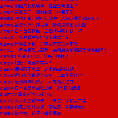
泰國成長順風車 哪些台商搭上？
產業風雲
這家公司 讓微軟恨、林百里愛
產業風雲
法拉利獲利創66年新高 為何大膽逆向減產？
產業風雲
富豪到庶民都埋單 秒殺挖錢術大公開
產業風雲
日本首富跌跤 三個「中國」扶一把
產業風雲
一個高職生變地獄廚神奮鬥記
人物特寫
日勝生出招 押美河市買主槓市府
地產風雲
一所台東私立高職 為何最會拿國際發明獎金牌？
教育線上
吃素不吃肉 腸癌可遠離？
名醫談養生
吃飯，需要新常識！
封面故事
便當菜不會黑 原來偷加磷酸鹽
封面故事
雞肉久放還很ㄉㄨㄞ 二氧化氯作祟
封面故事
無骨雞排比臉大 可能是人造肉
封面故事
日本食品添加物之神 3大良心建議
封面故事
贏家不說 I will try
戒掉爛英文
義大利古蹟維修 「外包」給精品業者
國際視窗
向死忠粉絲募資 索尼發「熱情債券」
國際視窗
這樣教 孩子不會變媽寶
商周書摘