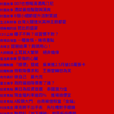
007也想喝清酒馬汀尼
封面故事
酒菜最搭酸甜與清爽
封面故事
6個小細節提升派對質感
封面故事
台灣火腿連米其林主廚都愛
生活新鮮事
芭比的盛宴
總編輯的話
櫃子不夠？或習慣不對？
CEO上線
一種徹悟，幾項重點
商場自慢塾
琵琶結果？肩頭用心！
去梯言
土耳其大繁榮 絕非僥倖
大師開講
受傷的心臟
葛洛斯專欄
「順便」發威 吳東進2.5月搶10萬張卡
說聞解趣
微軟降價求和 王振堂轉怒為笑
說聞解趣
做自己 最光亮
有你真好
政府逼迫降價害了誰？
童言識李
美日為投資首選 泰國潛力佳
投資焦點
現金殖利率逾四％ 進場撿便宜
投資焦點
A股鎖大門 台商被借殼當「金鑰」
投資焦點
庫克孵不出手表 先吐槽對手眼鏡
科技風雲
聯發科「地下爆破」 掀平板低價戰
科技風雲