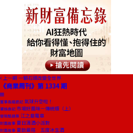
上一期
一顆石頭改變全世界
《商業周刊》第 1334 期
氣球升空啦！
董事長嬉遊記
市場好風味－傳統版（上）
饕姊食記
江之島電車
發現酷建築
夏日清酒小派對
封面故事
夏飲最搭 五度冰生酒
封面故事