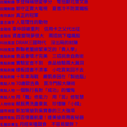
李登輝補戀愛學分 彆扭獻花曾文惠
說聞解趣
郭守正賣大電視 夏普冷不防賞鐵板
說聞解趣
真正的冠軍
有你真好
人是理性的動物
童言識李
辜仲諒被重判 信用卡之父代出征
金融街
資產變現夢很大 兩招挑下檔飆股
金融街
DRAM三國時代 沒出局的就賺
科技風雲
群聯老董綁緊東芝的「貴人學」
科技風雲
食品會壞才完美 三招挑食自救術
焦點新聞
實驗室查不到 食品檢驗兩大漏洞
焦點新聞
樣板證書不濟事 小吃買氣回不去
焦點新聞
十年車海戰 嚴凱泰困在「製造腦」
焦點新聞
70歲歐吉桑 買冷門股大賺術
焦點人物
一個執行長對「成功」的懺悔
焦點人物
用「難」修能力 用「苦」修智慧
焦點人物
蔡辰男洗盡豪氣 珍惜賺「小錢」
人物特寫
新加坡搶到吳寶春的三大強項
國際視窗
四百億蓋航廈！達美搶商務客秘器
國際焦點
月經來嗑甜食 不容易變胖？
名醫談養生