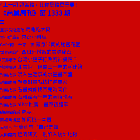
上一期
認識誰，比你是誰更重要！
《商業周刊》第 1333 期
烏龜吃大麥
董事長嬉遊記
京都小料理
嘗小鮮筆記
藏身米蘭的秘密花園
GARY的一千零一夜
西班牙燉飯的美味秘密
世界超旅行
台灣小館子打敗廚神餐廳？
特別報導
北美館 稱霸三十年的潮建築
特別報導
浸入生活感的水墨畫茶盤
封面故事
想買對畫就找忤逆賣家
封面故事
看畫就像找回兒時同伴
封面故事
石雕藏著千年的藝術執著
封面故事
alive推薦 畫廊初體驗
封面故事
究竟！
總編輯的話
如何挑一本書
商場自慢塾
千萬別忘了自己是誰
去梯言
經濟研究 別陷入統計地獄
大師開講