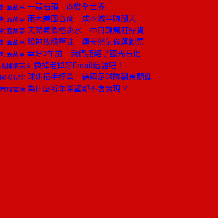
一顆石頭 改變全世界
封面故事
兩大美國台商 成本減半賺翻天
封面故事
天然氣價格跳水 中日韓瘋狂掃貨
封面故事
股神放膽壓注 運天然氣像運鈔票
封面故事
幸好2年前 我們拒絕了國光石化
封面故事
換掉老掉牙Email結語吧！
戒掉爛英文
球迷插手經營 德國足球隊翻身關鍵
國際視窗
為什麼新年希望都不會實現？
商周書摘