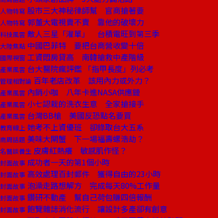
股市三大神秘律師幫 官商搶著要
人物特寫
郭董大電視賣不賣 靠他的破壞力
人物特寫
敵人三星「灌單」 台積電旺到第三季
科技風雲
中國巴菲特 要把台商營收變十倍
大陸焦點
工資悶房貸高 南韓搶救中產階級
國際視窗
台大醫院瘋評鑑 「指甲長度」列必考
產業風雲
百年老店改革 該用內力或外力？
管理相對論
內銷小咖 八年卡進NASA供應鏈
產業風雲
小七認栽的洗衣生意 全家搶接手
產業風雲
台灣BB槍 美國反恐點名要買
產業風雲
她考不上資優班 卻錄取台大五系
教育線上
美味大閘蟹 下一場福壽螺浩劫？
商周話題
皮膚紅熱癢 敏感肌作怪？
名醫談養生
成功者一天的第1個小時
封面故事
高效處理百封郵件 獲得自由的23小時
封面故事
泡澡走路想解方 完成每天80%工作量
封面故事
鑽研不動產 幫自己荷包賺四倍報酬
封面故事
飽覽雜誌消化流行 讓設計多產卻有創意
封面故事