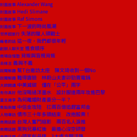
Alexander Wang
封面故事
Hedi Slimane
封面故事
Raf Simons
封面故事
下一波的時尚風潮
封面故事
失落的獵人頭戰士
世界超旅行
這一夜，我們都很年輕
編者的話
進食順序
創辦人聊天室
背叛與盲視背叛
商場自慢塾
義與不義
去梯言
幫T台邀訪太座 陳文琦收到一個No
說聞解趣
難得露臉 林蔚山夫妻卯勁賣電鍋
說聞解趣
中美減碳 僵在「公平」兩字
大師開講
他沒喝過洋墨水 設計服連兩年攻進巴黎
有你真好
為何離婚財產要分一半？
童言識李
中信金攻陸 扛兩百億追趕富邦金
焦點新聞
債市三十年多頭結束 改抱股票！
人物專訪
台灣人奮鬥縮影 兩百名人淚推
商周話題
黑狗兄暴紅後 最擔心沒空研發
商周話題
小頭家創品牌 3大處方闢活路
商周話題