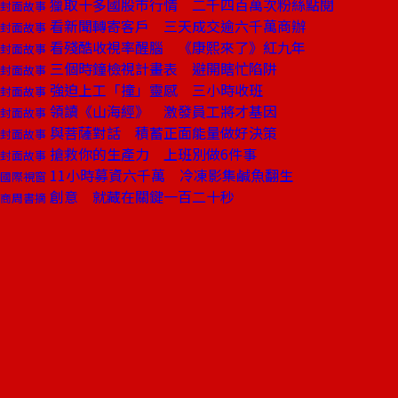
獵取十多國股市行情 二千四百萬次粉絲點閱
封面故事
看新聞轉寄客戶 三天成交逾六千萬商辦
封面故事
看殘酷收視率醒腦 《康熙來了》紅九年
封面故事
三個時鐘檢視計畫表 避開瞎忙陷阱
封面故事
強迫上工「撞」靈感 三小時收班
封面故事
領讀《山海經》 激發員工將才基因
封面故事
與菩薩對話 積蓄正面能量做好決策
封面故事
搶救你的生產力 上班別做6件事
封面故事
11小時募資六千萬 冷凍影集鹹魚翻生
國際視窗
創意 就藏在關鍵一百二十秒
商周書摘