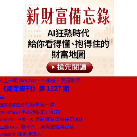
上一期
WeChat、小米機、我是歌手
《商業周刊》第 1327 期
行銷學第一課
董事長嬉遊記
不必拘泥的小酒館
嘗小鮮筆記
用愛情灌溉的夢幻旅店
GARY的一千零一夜
廢木片 美得搬進精品店
生活FLASH
誰是接班人
封面故事