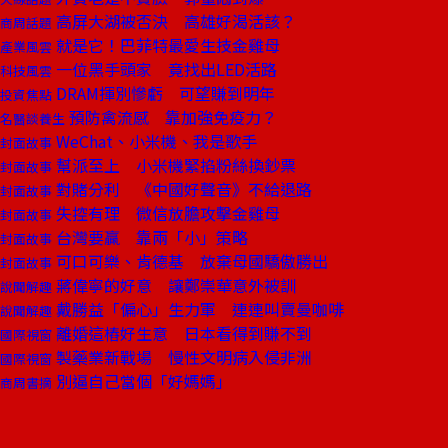
高屏大湖被否決 高雄好渴活該？
商周話題
就是它！巴菲特最愛生技金雞母
產業風雲
一位黑手頭家 竟找出LED活路
科技風雲
DRAM揮別慘虧 可望賺到明年
投資焦點
預防禽流感 靠加強免疫力？
名醫談養生
WeChat、小米機、我是歌手
封面故事
幫派至上 小米機緊掐粉絲換鈔票
封面故事
對賭分利 《中國好聲音》不給退路
封面故事
失控有理 微信放膽攻擊金雞母
封面故事
台灣要贏 靠兩「小」策略
封面故事
可口可樂、肯德基 放棄母國驕傲勝出
封面故事
蔣偉寧的好意 讓鄭崇華意外被訓
說聞解趣
戴勝益「偏心」生力軍 連連叫賣曼咖啡
說聞解趣
離婚這樁好生意 日本看得到賺不到
國際視窗
製藥業新戰場 慢性文明病入侵非洲
國際視窗
別逼自己當個「好媽媽」
商周書摘