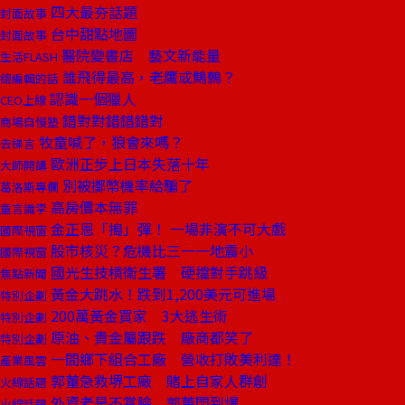
四大最夯話題
封面故事
台中甜點地圖
封面故事
醫院變書店 藝文新能量
生活FLASH
誰飛得最高，老鷹或鷦鷯？
總編輯的話
認識一個獵人
CEO上線
錯對對錯錯錯對
商場自慢塾
牧童喊了，狼會來嗎？
去梯言
歐洲正步上日本失落十年
大師開講
別被擲幣機率給騙了
葛洛斯專欄
高房價本無罪
童言識李
金正恩「搗」彈！ 一場非演不可大戲
國際視窗
股市核災？危機比三一一地震小
國際視窗
國光生技槓衛生署 硬擋對手跳級
焦點新聞
黃金大跳水！跌到1,200美元可進場
特別企劃
200萬黃金買家 3大逃生術
特別企劃
原油、貴金屬跟跌 廠商都笑了
特別企劃
一間鄉下組合工廠 營收打敗美利達！
產業風雲
郭董急救堺工廠 賭上自家人群創
火線話題
外資老是不賞臉 郭董悶到爆
火線話題