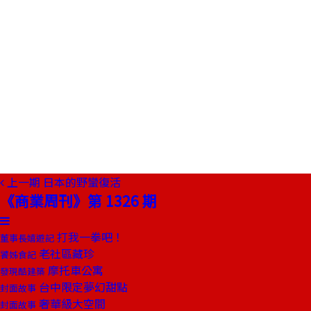
上一期
日本的野蠻復活
《商業周刊》第 1326 期
打我一拳吧！
董事長嬉遊記
老社區藏珍
饕姊食記
摩托車公寓
發現酷建築
台中限定夢幻甜點
封面故事
奢華級大空間
封面故事