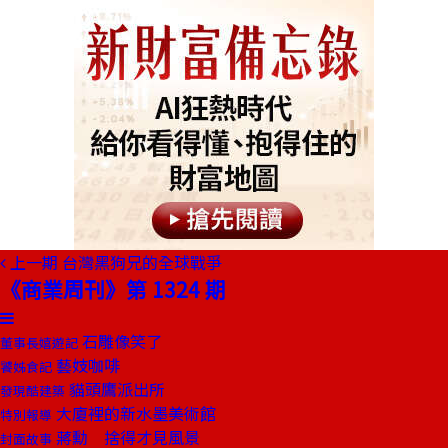
上一期
台灣黑狗兄的全球戰爭
《商業周刊》第 1324 期
石雕像笑了
董事長嬉遊記
藝妓咖啡
饕姊食記
貓頭鷹派出所
發現酷建築
大廈裡的新水墨美術館
特別報導
蔣勳 捨得才見風景
封面故事