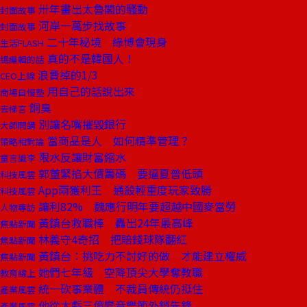
卅年畫出太魯閣的騷動
封面故事
河岸一萬步找故事
封面故事
二十年秘境 綠博會現身
生活FLASH
真的不是韓國人！
總編輯的話
浪費掉的1/3
CEO上線
用自己的話說出來
商場自慢塾
銅臭
去梯言
別讓名嘴摧毀銀行
大師開講
當商品是人 如何精準管理？
策略相對論
限水反讓財富縮水
童言識李
郭董緊掐大債籌碼 要逼夏普低頭
科技風雲
App兩獲利王 通殺輕重度玩家致勝
科技風雲
讓利82% 魏應行明年要超越中國麥當勞
人物專訪
黃鎮台救職棒 轟出24年最高峰
焦點新聞
林義守4奇招 把賠錢球隊翻紅
焦點新聞
黃鎮台：挑吃力不討好的做 才能建立權威
焦點新聞
她們七年級 空降頂尖大學奪教職
教育線上
統一砍事業體 不裁員傳統仍挺住
產業風雲
他從大虧三億變音樂節外銷先鋒
產業風雲