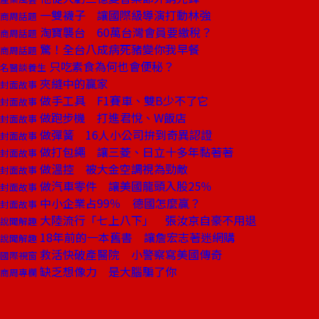
一雙襪子 讓國際級導演打動林強
商周話題
淘寶襲台 60萬台灣會員要繳稅？
商周話題
驚！全台八成病死豬變你我早餐
商周話題
只吃素食為何也會便秘？
名醫談養生
夾縫中的贏家
封面故事
做手工具 F1賽車、雙B少不了它
封面故事
做跑步機 打進君悅、W飯店
封面故事
做彈簧 16人小公司拚到奇異認證
封面故事
做打包繩 讓三菱、日立十多年黏著著
封面故事
做溫控 被大金空調視為勁敵
封面故事
做汽車零件 讓美國龍頭入股25％
封面故事
中小企業占99％ 德國怎麼贏？
封面故事
大陸流行「七上八下」 張汝京自豪不用退
說聞解趣
18年前的一本舊書 讓詹宏志著迷網購
說聞解趣
救活快破產醫院 小警察寫美國傳奇
國際視窗
缺乏想像力 是大腦騙了你
商周專欄