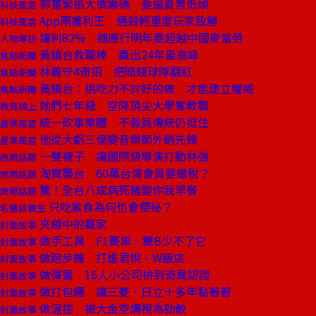
郭董緊掐大債籌碼 要逼夏普低頭
科技風雲
App兩獲利王 通殺輕重度玩家致勝
科技風雲
讓利82% 魏應行明年要超越中國麥當勞
人物專訪
黃鎮台救職棒 轟出24年最高峰
焦點新聞
林義守4奇招 把賠錢球隊翻紅
焦點新聞
黃鎮台：挑吃力不討好的做 才能建立權威
焦點新聞
她們七年級 空降頂尖大學奪教職
教育線上
統一砍事業體 不裁員傳統仍挺住
產業風雲
他從大虧三億變音樂節外銷先鋒
產業風雲
一雙襪子 讓國際級導演打動林強
商周話題
淘寶襲台 60萬台灣會員要繳稅？
商周話題
驚！全台八成病死豬變你我早餐
商周話題
只吃素食為何也會便秘？
名醫談養生
夾縫中的贏家
封面故事
做手工具 F1賽車、雙B少不了它
封面故事
做跑步機 打進君悅、W飯店
封面故事
做彈簧 16人小公司拚到奇異認證
封面故事
做打包繩 讓三菱、日立十多年黏著著
封面故事
做溫控 被大金空調視為勁敵
封面故事