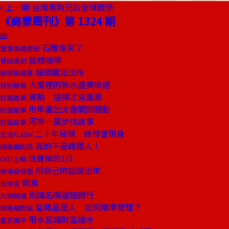
上一期
台灣黑狗兄的全球戰爭
《商業周刊》第 1324 期
石雕像笑了
董事長嬉遊記
藝妓咖啡
饕姊食記
貓頭鷹派出所
發現酷建築
大廈裡的新水墨美術館
特別報導
蔣勳 捨得才見風景
封面故事
卅年畫出太魯閣的騷動
封面故事
河岸一萬步找故事
封面故事
二十年秘境 綠博會現身
生活FLASH
真的不是韓國人！
總編輯的話
浪費掉的1/3
CEO上線
用自己的話說出來
商場自慢塾
銅臭
去梯言
別讓名嘴摧毀銀行
大師開講
當商品是人 如何精準管理？
策略相對論
限水反讓財富縮水
童言識李