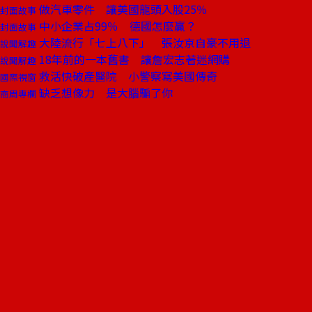
做汽車零件 讓美國龍頭入股25％
封面故事
中小企業占99％ 德國怎麼贏？
封面故事
大陸流行「七上八下」 張汝京自豪不用退
說聞解趣
18年前的一本舊書 讓詹宏志著迷網購
說聞解趣
救活快破產醫院 小警察寫美國傳奇
國際視窗
缺乏想像力 是大腦騙了你
商周專欄