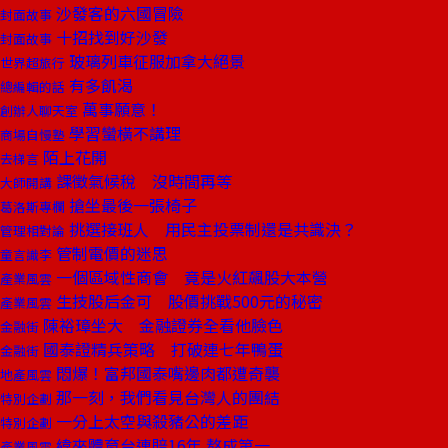
沙發客的六國冒險
封面故事
十招找到好沙發
封面故事
玻璃列車征服加拿大絕景
世界超旅行
有多飢渴
總編輯的話
萬事願意！
創辦人聊天室
學習蠻橫不講理
商場自慢塾
陌上花開
去梯言
課徵氣候稅 沒時間再等
大師開講
搶坐最後一張椅子
葛洛斯專欄
挑選接班人 用民主投票制還是共識決？
管理相對論
管制電價的迷思
童言識李
一個區域性商會 竟是火紅飆股大本營
產業風雲
生技股后金可 股價挑戰500元的秘密
產業風雲
陳裕璋坐大 金融證券全看他臉色
金融街
國泰證精兵策略 打破連七年鴨蛋
金融街
悶爆！富邦國泰嘴邊肉都遭奇襲
地產風雲
那一刻，我們看見台灣人的團結
特別企劃
一分上太空與殺豬公的差距
特別企劃
緯來體育台連賠16年 熬成第一
產業風雲