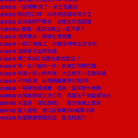
一道烤鴨 救了一家五星飯店
產業風雲
賠錢打口碑 80年老店變年菜大王
產業風雲
台商品牌平價衣 攻進北京精品圈
產業風雲
春睏，是因為晚上一直作夢？
名醫談養生
淘寶襲台！接管台灣地攤
封面故事
一群27歲員工 改變全球做生意方式
封面故事
淘寶新手血拼指南
封面故事
陣亡率8成 淘寶台商怎麼活？
封面故事
第一名只維持一年，就被打得稀巴爛
封面故事
吃很小很小的市場，大企業不一定做得過
封面故事
不夠飢渴 台灣網購優勢只剩3年
封面故事
一場棒球經典賽 國泰、富邦意外賺飽
說聞解趣
台灣房屋成立分公司 馬國五千億富豪站台
說聞解趣
大富翁「接班遊戲」 靠天敵捲土重來
國際視窗
富人避稅 港口倉庫藏300幅畢卡索
國際視窗
負面解讀老闆的話 是自找壓力
商周書摘