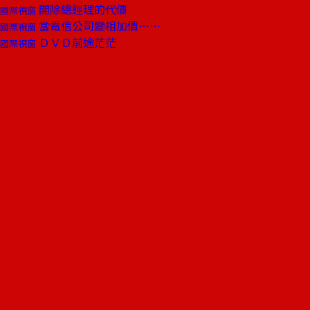
開除總經理的代價
國際視窗
當電信公司變相加價……
國際視窗
ＤＶＤ前途茫茫
國際視窗