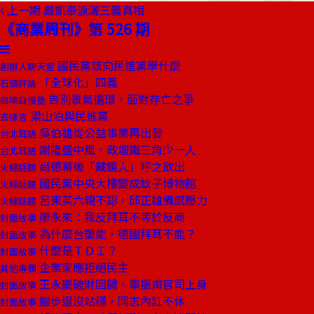
上一期
嚴凱泰淚灑三義真相
《商業周刊》第 526 期
國民黨該向民進黨學什麼
創辦人聊天室
「全球化」四義
石頭評論
告別景氣循環，面對存亡之爭
商場自慢塾
梁山泊與民進黨
去梯言
吳伯雄從公益事業再出發
台北耳語
謝隆盛中風，政壇鐵三角少一人
台北耳語
尚德幕後「藏鏡人」呼之欲出
火線話題
國民黨中央大樓變成蚊子博物館
火線話題
呂東英六親不認，邱正雄備感壓力
火線話題
廖永來：我反拜耳不等於反商
封面故事
為什麼台塑能，德國拜耳不能？
封面故事
什麼是ＴＤＩ？
封面故事
企業家應拒絕民主
其他專欄
王永慶破財回饋，辜振甫官司上身
封面故事
腳步還沒站穩，同志內訌不休
封面故事