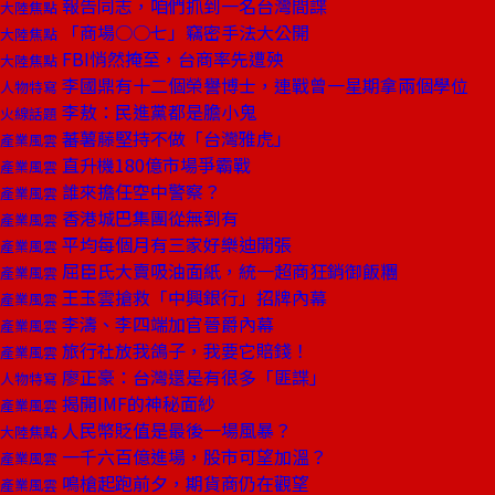
報告同志，咱們抓到一名台灣間諜
大陸焦點
「商場○○七」竊密手法大公開
大陸焦點
FBI悄然掩至，台商率先遭殃
大陸焦點
李國鼎有十二個榮譽博士，連戰曾一星期拿兩個學位
人物特寫
李敖：民進黨都是膽小鬼
火線話題
蕃薯藤堅持不做「台灣雅虎」
產業風雲
直升機180億市場爭霸戰
產業風雲
誰來擔任空中警察？
產業風雲
香港城巴集團從無到有
產業風雲
平均每個月有三家好樂迪開張
產業風雲
屈臣氏大賣吸油面紙，統一超商狂銷御飯糰
產業風雲
王玉雲搶救「中興銀行」招牌內幕
產業風雲
李濤、李四端加官晉爵內幕
產業風雲
旅行社放我鴿子，我要它賠錢！
產業風雲
廖正豪：台灣還是有很多「匪諜」
人物特寫
揭開IMF的神秘面紗
產業風雲
人民幣貶值是最後一場風暴？
大陸焦點
一千六百億進場，股市可望加溫？
產業風雲
鳴槍起跑前夕，期貨商仍在觀望
產業風雲