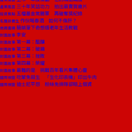
三十年笑話功力 拍出最賣賀歲片
產業風雲
五檔基金常勝軍 再破奪獎紀錄
投資焦點
作伙喝春酒 如何不傷肝？
名醫談養生
簡媜筆下奇想版老年生活教戰
商周書摘
李安
封面故事
第一幕：醞釀
封面故事
第二幕：破繭
封面故事
第三幕：挫敗
封面故事
第四幕：榮耀
封面故事
最難的是 挑戰百年看片集體心靈
封面故事
吃葷免殺生 「生化印表機」印出牛肉
國際視窗
迪士尼平怨 粉絲免排隊卻賠上個資
國際視窗