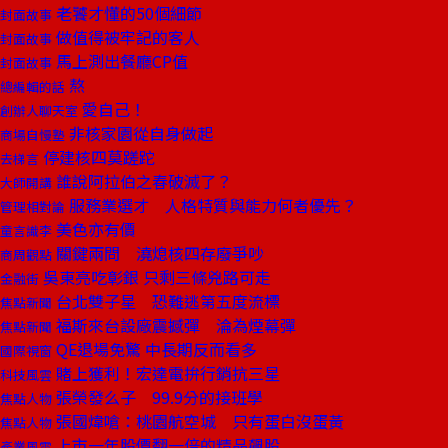
老饕才懂的50個細節
封面故事
做值得被牢記的客人
封面故事
馬上測出餐廳CP值
封面故事
熬
總編輯的話
愛自己！
創辦人聊天室
非核家園從自身做起
商場自慢塾
停建核四莫蹉跎
去梯言
誰說阿拉伯之春破滅了？
大師開講
服務業選才 人格特質與能力何者優先？
管理相對論
美色亦有價
童言識李
關鍵兩問 澆熄核四存廢爭吵
商周觀點
吳東亮吃彰銀 只剩三條兇路可走
金融街
台北雙子星 恐難逃第五度流標
焦點新聞
福斯來台設廠震撼彈 淪為煙幕彈
焦點新聞
QE退場免驚 中長期反而看多
國際視窗
賭上獲利！宏達電拚行銷抗三星
科技風雲
張榮發么子 99.9分的接班學
焦點人物
張國煒嗆：桃園航空城 只有蛋白沒蛋黃
焦點人物
上市一年股價翻一倍的精品飆股
產業風雲