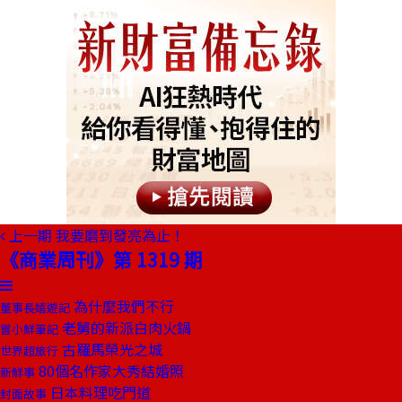
上一期
我要磨到發亮為止！
《商業周刊》第 1319 期
為什麼我們不行
董事長嬉遊記
老舅的新派白肉火鍋
嘗小鮮筆記
古羅馬榮光之城
世界超旅行
80個名作家大秀結婚照
新鮮事
日本料理吃門道
封面故事