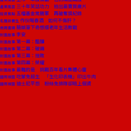
三十年笑話功力 拍出最賣賀歲片
產業風雲
五檔基金常勝軍 再破奪獎紀錄
投資焦點
作伙喝春酒 如何不傷肝？
名醫談養生
簡媜筆下奇想版老年生活教戰
商周書摘
李安
封面故事
第一幕：醞釀
封面故事
第二幕：破繭
封面故事
第三幕：挫敗
封面故事
第四幕：榮耀
封面故事
最難的是 挑戰百年看片集體心靈
封面故事
吃葷免殺生 「生化印表機」印出牛肉
國際視窗
迪士尼平怨 粉絲免排隊卻賠上個資
國際視窗