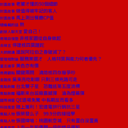
老饕才懂的50個細節
封面故事
做值得被牢記的客人
封面故事
馬上測出餐廳CP值
封面故事
熬
總編輯的話
愛自己！
創辦人聊天室
非核家園從自身做起
商場自慢塾
停建核四莫蹉跎
去梯言
誰說阿拉伯之春破滅了？
大師開講
服務業選才 人格特質與能力何者優先？
管理相對論
美色亦有價
童言識李
關鍵兩問 澆熄核四存廢爭吵
商周觀點
吳東亮吃彰銀 只剩三條兇路可走
金融街
台北雙子星 恐難逃第五度流標
焦點新聞
福斯來台設廠震撼彈 淪為煙幕彈
焦點新聞
QE退場免驚 中長期反而看多
國際視窗
賭上獲利！宏達電拚行銷抗三星
科技風雲
張榮發么子 99.9分的接班學
焦點人物
張國煒嗆：桃園航空城 只有蛋白沒蛋黃
焦點人物
上市一年股價翻一倍的精品飆股
產業風雲