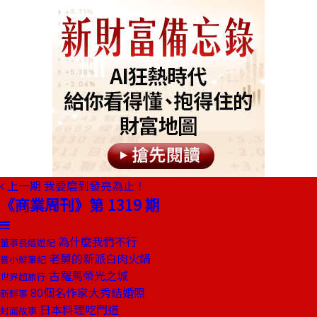
上一期
我要磨到發亮為止！
《商業周刊》第 1319 期
為什麼我們不行
董事長嬉遊記
老舅的新派白肉火鍋
嘗小鮮筆記
古羅馬榮光之城
世界超旅行
80個名作家大秀結婚照
新鮮事
日本料理吃門道
封面故事