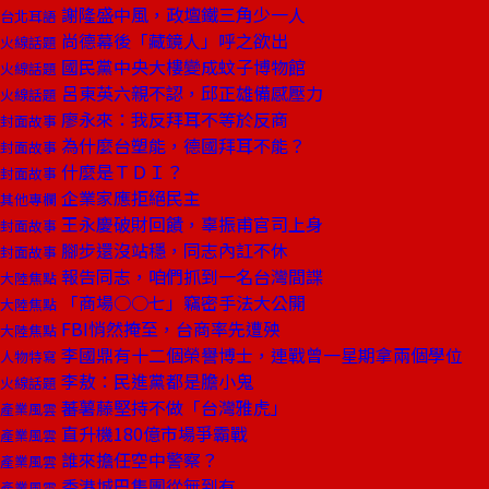
謝隆盛中風，政壇鐵三角少一人
台北耳語
尚德幕後「藏鏡人」呼之欲出
火線話題
國民黨中央大樓變成蚊子博物館
火線話題
呂東英六親不認，邱正雄備感壓力
火線話題
廖永來：我反拜耳不等於反商
封面故事
為什麼台塑能，德國拜耳不能？
封面故事
什麼是ＴＤＩ？
封面故事
企業家應拒絕民主
其他專欄
王永慶破財回饋，辜振甫官司上身
封面故事
腳步還沒站穩，同志內訌不休
封面故事
報告同志，咱們抓到一名台灣間諜
大陸焦點
「商場○○七」竊密手法大公開
大陸焦點
FBI悄然掩至，台商率先遭殃
大陸焦點
李國鼎有十二個榮譽博士，連戰曾一星期拿兩個學位
人物特寫
李敖：民進黨都是膽小鬼
火線話題
蕃薯藤堅持不做「台灣雅虎」
產業風雲
直升機180億市場爭霸戰
產業風雲
誰來擔任空中警察？
產業風雲
香港城巴集團從無到有
產業風雲