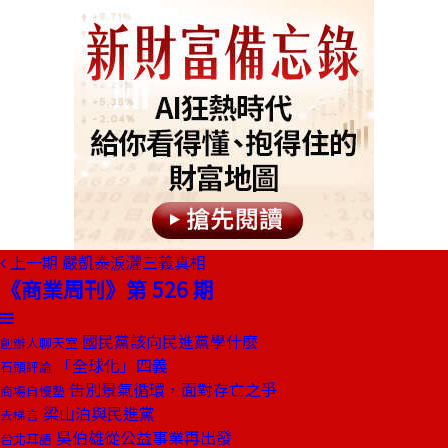
上一期
嚴凱泰淚灑三義真相
《商業周刊》第 526 期
國民黨該向民進黨學什麼
創辦人聊天室
「全球化」四義
石頭評論
告別景氣循環，面對存亡之爭
商場自慢塾
梁山泊與民進黨
去梯言
吳伯雄從公益事業再出發
台北耳語