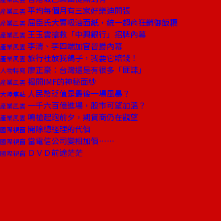
平均每個月有三家好樂迪開張
產業風雲
屈臣氏大賣吸油面紙，統一超商狂銷御飯糰
產業風雲
王玉雲搶救「中興銀行」招牌內幕
產業風雲
李濤、李四端加官晉爵內幕
產業風雲
旅行社放我鴿子，我要它賠錢！
產業風雲
廖正豪：台灣還是有很多「匪諜」
人物特寫
揭開IMF的神秘面紗
產業風雲
人民幣貶值是最後一場風暴？
大陸焦點
一千六百億進場，股市可望加溫？
產業風雲
鳴槍起跑前夕，期貨商仍在觀望
產業風雲
開除總經理的代價
國際視窗
當電信公司變相加價……
國際視窗
ＤＶＤ前途茫茫
國際視窗