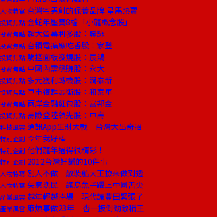
台灣宅男創的保養品牌 星馬熱賣
人物特寫
金蛇年壓寶8檔「小龍概念股」
投資焦點
超大螢幕利多股：聯詠
投資焦點
台積電擴廠吃香股：家登
投資焦點
觸控面板發燒股：宸鴻
投資焦點
中國內需穩賺股：永大
投資焦點
多元獲利轉機股：潤泰新
投資焦點
車市復甦暴衝股：和泰車
投資焦點
兩岸金融紅包股：富邦金
投資焦點
壽險登陸領先股：中壽
投資焦點
通訊App生財大戰 台灣大出奇招
科技風雲
今年我好棒
特別企劃
他們龍年過得很精彩！
特別企劃
2012台灣好讚的10件事
特別企劃
別人不做 散裝船大王撿來做到透
人物特寫
失意漁民 讓烏魚子躍上中國舌尖
人物特寫
越年輕越捧場 現代讓豐田緊張了
產業風雲
麻煩事做23年 杏一扳倒勁敵稱王
產業風雲