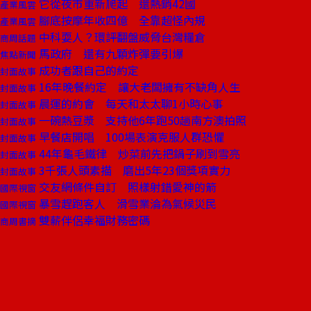
它從夜市重新爬起 還熱銷42國
產業風雲
腳底按摩年收四億 全靠超怪內規
產業風雲
中科耍人？環評翻盤威脅台灣糧倉
商周話題
馬政府 還有九顆炸彈要引爆
焦點新聞
成功者跟自己的約定
封面故事
16年晚餐約定 讓大老闆擁有不缺角人生
封面故事
晨運的約會 每天和太太聊1小時心事
封面故事
一碗熱豆漿 支持他6年跑50趟南方澳拍照
封面故事
早餐店開唱 100場表演克服人群恐懼
封面故事
44年龜毛鐵律 炒菜前先把鍋子刷到雪亮
封面故事
3千張人頭素描 磨出5年23個獎項實力
封面故事
交友網條件自訂 照樣射錯愛神的箭
國際視窗
暴雪趕跑客人 滑雪業淪為氣候災民
國際視窗
雙薪伴侶幸福財務密碼
商周書摘