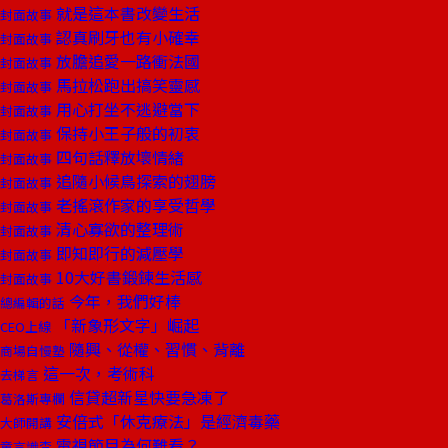
就是這本書改變生活
封面故事
認真刷牙也有小確幸
封面故事
放膽追愛一路衝法國
封面故事
馬拉松跑出搞笑靈感
封面故事
用心打坐不逃避當下
封面故事
保持小王子般的初衷
封面故事
四句話釋放壞情緒
封面故事
追隨小候鳥探索的翅膀
封面故事
老搖滾作家的享受哲學
封面故事
清心寡欲的整理術
封面故事
即知即行的減壓學
封面故事
10大好書鍛鍊生活感
封面故事
今年，我們好棒
總編輯的話
「新象形文字」崛起
CEO上線
隨興、從權、習慣、背離
商場自慢塾
這一次，考術科
去梯言
信貸超新星快要急凍了
葛洛斯專欄
安倍式「休克療法」是經濟毒藥
大師開講
電視節目為何難看？
童言識李