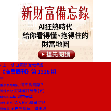
上一期
日圓貶值大解讀
《商業周刊》第 1316 期
何不食肉糜？
董事長嬉遊記
搭捷運打牙祭(五)
饕姊食記
都市天傘
發現酷建築
情人節心機藏甜點
特別報導
全世界瘋玩 鐵馬球
新鮮事