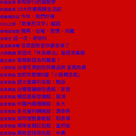
即知即行的減壓學
封面故事
10大好書鍛鍊生活感
封面故事
今年，我們好棒
總編輯的話
「新象形文字」崛起
CEO上線
隨興、從權、習慣、背離
商場自慢塾
這一次，考術科
去梯言
信貸超新星快要急凍了
葛洛斯專欄
安倍式「休克療法」是經濟毒藥
大師開講
電視節目為何難看？
童言識李
台灣宅男創的保養品牌 星馬熱賣
人物特寫
金蛇年壓寶8檔「小龍概念股」
投資焦點
超大螢幕利多股：聯詠
投資焦點
台積電擴廠吃香股：家登
投資焦點
觸控面板發燒股：宸鴻
投資焦點
中國內需穩賺股：永大
投資焦點
多元獲利轉機股：潤泰新
投資焦點
車市復甦暴衝股：和泰車
投資焦點
兩岸金融紅包股：富邦金
投資焦點
壽險登陸領先股：中壽
投資焦點