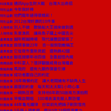
通訊App生財大戰 台灣大出奇招
科技風雲
今年我好棒
特別企劃
他們龍年過得很精彩！
特別企劃
2012台灣好讚的10件事
特別企劃
別人不做 散裝船大王撿來做到透
人物特寫
失意漁民 讓烏魚子躍上中國舌尖
人物特寫
越年輕越捧場 現代讓豐田緊張了
產業風雲
麻煩事做23年 杏一扳倒勁敵稱王
產業風雲
它從夜市重新爬起 還熱銷42國
產業風雲
腳底按摩年收四億 全靠超怪內規
產業風雲
中科耍人？環評翻盤威脅台灣糧倉
商周話題
馬政府 還有九顆炸彈要引爆
焦點新聞
成功者跟自己的約定
封面故事
16年晚餐約定 讓大老闆擁有不缺角人生
封面故事
晨運的約會 每天和太太聊1小時心事
封面故事
一碗熱豆漿 支持他6年跑50趟南方澳拍照
封面故事
早餐店開唱 100場表演克服人群恐懼
封面故事
44年龜毛鐵律 炒菜前先把鍋子刷到雪亮
封面故事
3千張人頭素描 磨出5年23個獎項實力
封面故事