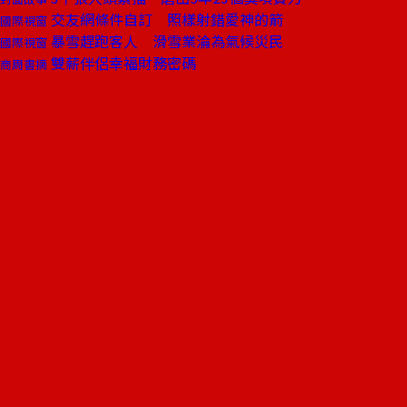
交友網條件自訂 照樣射錯愛神的箭
國際視窗
暴雪趕跑客人 滑雪業淪為氣候災民
國際視窗
雙薪伴侶幸福財務密碼
商周書摘