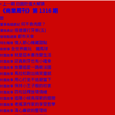
上一期
日圓貶值大解讀
《商業周刊》第 1316 期
何不食肉糜？
董事長嬉遊記
搭捷運打牙祭(五)
饕姊食記
都市天傘
發現酷建築
情人節心機藏甜點
特別報導
全世界瘋玩 鐵馬球
新鮮事
就是這本書改變生活
封面故事
認真刷牙也有小確幸
封面故事
放膽追愛一路衝法國
封面故事
馬拉松跑出搞笑靈感
封面故事
用心打坐不逃避當下
封面故事
保持小王子般的初衷
封面故事
四句話釋放壞情緒
封面故事
追隨小候鳥探索的翅膀
封面故事
老搖滾作家的享受哲學
封面故事
清心寡欲的整理術
封面故事