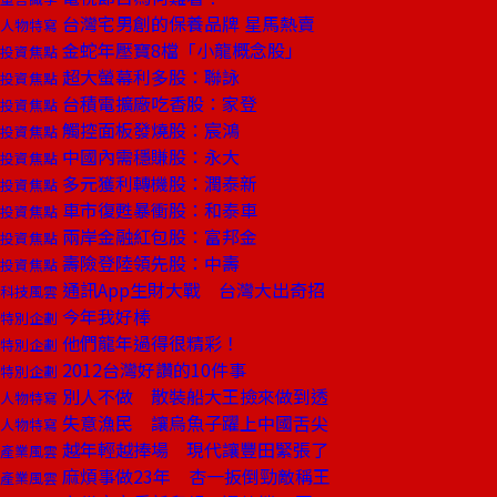
台灣宅男創的保養品牌 星馬熱賣
人物特寫
金蛇年壓寶8檔「小龍概念股」
投資焦點
超大螢幕利多股：聯詠
投資焦點
台積電擴廠吃香股：家登
投資焦點
觸控面板發燒股：宸鴻
投資焦點
中國內需穩賺股：永大
投資焦點
多元獲利轉機股：潤泰新
投資焦點
車市復甦暴衝股：和泰車
投資焦點
兩岸金融紅包股：富邦金
投資焦點
壽險登陸領先股：中壽
投資焦點
通訊App生財大戰 台灣大出奇招
科技風雲
今年我好棒
特別企劃
他們龍年過得很精彩！
特別企劃
2012台灣好讚的10件事
特別企劃
別人不做 散裝船大王撿來做到透
人物特寫
失意漁民 讓烏魚子躍上中國舌尖
人物特寫
越年輕越捧場 現代讓豐田緊張了
產業風雲
麻煩事做23年 杏一扳倒勁敵稱王
產業風雲