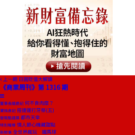
上一期
日圓貶值大解讀
《商業周刊》第 1316 期
何不食肉糜？
董事長嬉遊記
搭捷運打牙祭(五)
饕姊食記
都市天傘
發現酷建築
情人節心機藏甜點
特別報導
全世界瘋玩 鐵馬球
新鮮事