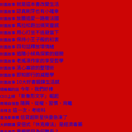
就是這本書改變生活
封面故事
認真刷牙也有小確幸
封面故事
放膽追愛一路衝法國
封面故事
馬拉松跑出搞笑靈感
封面故事
用心打坐不逃避當下
封面故事
保持小王子般的初衷
封面故事
四句話釋放壞情緒
封面故事
追隨小候鳥探索的翅膀
封面故事
老搖滾作家的享受哲學
封面故事
清心寡欲的整理術
封面故事
即知即行的減壓學
封面故事
10大好書鍛鍊生活感
封面故事
今年，我們好棒
總編輯的話
「新象形文字」崛起
CEO上線
隨興、從權、習慣、背離
商場自慢塾
這一次，考術科
去梯言
信貸超新星快要急凍了
葛洛斯專欄
安倍式「休克療法」是經濟毒藥
大師開講
電視節目為何難看？
童言識李