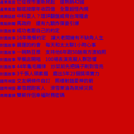
它從夜市重新爬起 還熱銷42國
產業風雲
腳底按摩年收四億 全靠超怪內規
產業風雲
中科耍人？環評翻盤威脅台灣糧倉
商周話題
馬政府 還有九顆炸彈要引爆
焦點新聞
成功者跟自己的約定
封面故事
16年晚餐約定 讓大老闆擁有不缺角人生
封面故事
晨運的約會 每天和太太聊1小時心事
封面故事
一碗熱豆漿 支持他6年跑50趟南方澳拍照
封面故事
早餐店開唱 100場表演克服人群恐懼
封面故事
44年龜毛鐵律 炒菜前先把鍋子刷到雪亮
封面故事
3千張人頭素描 磨出5年23個獎項實力
封面故事
交友網條件自訂 照樣射錯愛神的箭
國際視窗
暴雪趕跑客人 滑雪業淪為氣候災民
國際視窗
雙薪伴侶幸福財務密碼
商周書摘