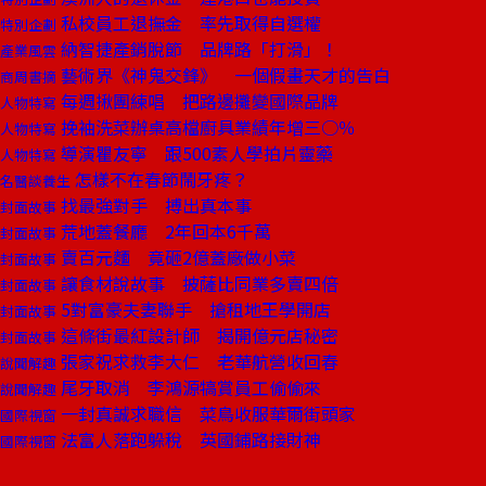
私校員工退撫金 率先取得自選權
特別企劃
納智捷產銷脫節 品牌路「打滑」！
產業風雲
藝術界《神鬼交鋒》 一個假畫天才的告白
商周書摘
每週揪團練唱 把路邊攤變國際品牌
人物特寫
挽袖洗菜辦桌高檔廚具業績年增三○％
人物特寫
導演瞿友寧 跟500素人學拍片靈藥
人物特寫
怎樣不在春節鬧牙疼？
名醫談養生
找最強對手 搏出真本事
封面故事
荒地蓋餐廳 2年回本6千萬
封面故事
賣百元麵 竟砸2億蓋廠做小菜
封面故事
讓食材說故事 披薩比同業多賣四倍
封面故事
5對富豪夫妻聯手 搶租地王學開店
封面故事
這條街最紅設計師 揭開億元店秘密
封面故事
張家祝求救李大仁 老華航營收回春
說聞解趣
尾牙取消 李鴻源犒賞員工偷偷來
說聞解趣
一封真誠求職信 菜鳥收服華爾街頭家
國際視窗
法富人落跑躲稅 英國鋪路接財神
國際視窗