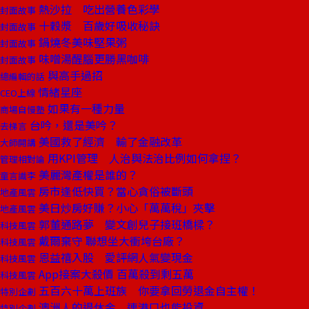
熱沙拉 吃出營養色彩學
封面故事
十穀漿 百歲好吸收秘訣
封面故事
鍋燒冬美味堅果粥
封面故事
味噌湯醒腦更勝黑咖啡
封面故事
與高手過招
總編輯的話
情緒星座
CEO上線
如果有一種力量
商場自慢塾
台吟，還是美吟？
去梯言
美國救了經濟 輸了金融改革
大師開講
用KPI管理 人治與法治比例如何拿捏？
管理相對論
美麗灣產權是誰的？
童言識李
房市逢低快買？當心貪俗被斷頭
地產風雲
美日炒房好賺？小心「萬萬稅」夾擊
地產風雲
郭董通路夢 變文創兒子接班橋樑？
科技風雲
戴爾棄守 聯想坐大衝垮台廠？
科技風雲
恩益禧入股 愛評網人氣變現金
科技風雲
App接案大殺價 百萬殺到剩五萬
科技風雲
五百六十萬上班族 你要拿回勞退金自主權！
特別企劃
澳洲人的退休金 連港口也能投資
特別企劃