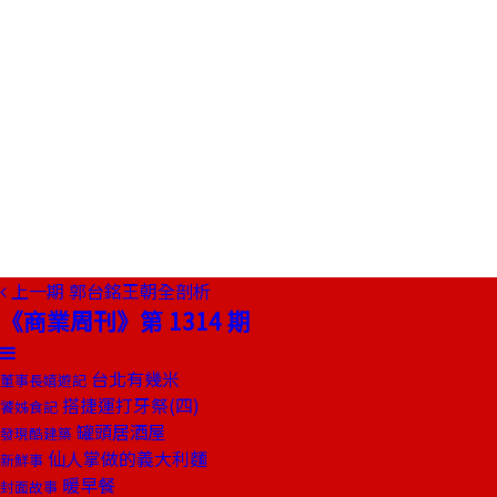
上一期
郭台銘王朝全剖析
《商業周刊》第 1314 期
台北有幾米
董事長嬉遊記
搭捷運打牙祭(四)
饕姊食記
罐頭居酒屋
發現酷建築
仙人掌做的義大利麵
新鮮事
暖早餐
封面故事