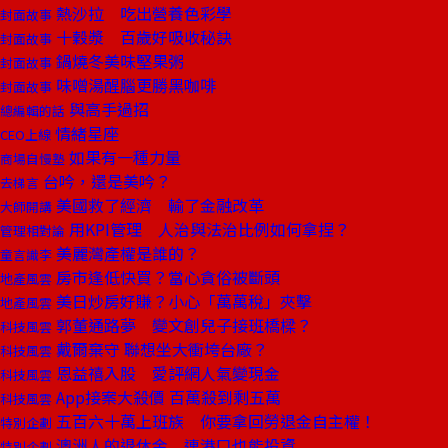
熱沙拉 吃出營養色彩學
封面故事
十穀漿 百歲好吸收秘訣
封面故事
鍋燒冬美味堅果粥
封面故事
味噌湯醒腦更勝黑咖啡
封面故事
與高手過招
總編輯的話
情緒星座
CEO上線
如果有一種力量
商場自慢塾
台吟，還是美吟？
去梯言
美國救了經濟 輸了金融改革
大師開講
用KPI管理 人治與法治比例如何拿捏？
管理相對論
美麗灣產權是誰的？
童言識李
房市逢低快買？當心貪俗被斷頭
地產風雲
美日炒房好賺？小心「萬萬稅」夾擊
地產風雲
郭董通路夢 變文創兒子接班橋樑？
科技風雲
戴爾棄守 聯想坐大衝垮台廠？
科技風雲
恩益禧入股 愛評網人氣變現金
科技風雲
App接案大殺價 百萬殺到剩五萬
科技風雲
五百六十萬上班族 你要拿回勞退金自主權！
特別企劃
澳洲人的退休金 連港口也能投資
特別企劃