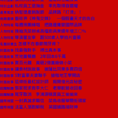
私校員工退撫金 率先取得自選權
特別企劃
納智捷產銷脫節 品牌路「打滑」！
產業風雲
藝術界《神鬼交鋒》 一個假畫天才的告白
商周書摘
每週揪團練唱 把路邊攤變國際品牌
人物特寫
挽袖洗菜辦桌高檔廚具業績年增三○％
人物特寫
導演瞿友寧 跟500素人學拍片靈藥
人物特寫
怎樣不在春節鬧牙疼？
名醫談養生
找最強對手 搏出真本事
封面故事
荒地蓋餐廳 2年回本6千萬
封面故事
賣百元麵 竟砸2億蓋廠做小菜
封面故事
讓食材說故事 披薩比同業多賣四倍
封面故事
5對富豪夫妻聯手 搶租地王學開店
封面故事
這條街最紅設計師 揭開億元店秘密
封面故事
張家祝求救李大仁 老華航營收回春
說聞解趣
尾牙取消 李鴻源犒賞員工偷偷來
說聞解趣
一封真誠求職信 菜鳥收服華爾街頭家
國際視窗
法富人落跑躲稅 英國鋪路接財神
國際視窗