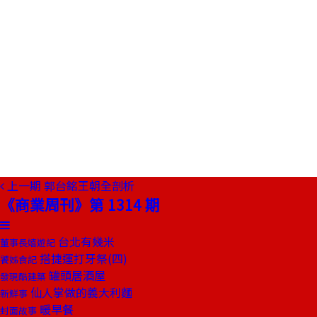
上一期
郭台銘王朝全剖析
《商業周刊》第 1314 期
台北有幾米
董事長嬉遊記
搭捷運打牙祭(四)
饕姊食記
罐頭居酒屋
發現酷建築
仙人掌做的義大利麵
新鮮事
暖早餐
封面故事