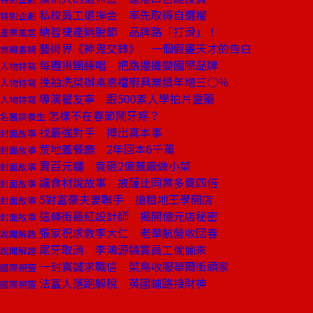
私校員工退撫金 率先取得自選權
特別企劃
納智捷產銷脫節 品牌路「打滑」！
產業風雲
藝術界《神鬼交鋒》 一個假畫天才的告白
商周書摘
每週揪團練唱 把路邊攤變國際品牌
人物特寫
挽袖洗菜辦桌高檔廚具業績年增三○％
人物特寫
導演瞿友寧 跟500素人學拍片靈藥
人物特寫
怎樣不在春節鬧牙疼？
名醫談養生
找最強對手 搏出真本事
封面故事
荒地蓋餐廳 2年回本6千萬
封面故事
賣百元麵 竟砸2億蓋廠做小菜
封面故事
讓食材說故事 披薩比同業多賣四倍
封面故事
5對富豪夫妻聯手 搶租地王學開店
封面故事
這條街最紅設計師 揭開億元店秘密
封面故事
張家祝求救李大仁 老華航營收回春
說聞解趣
尾牙取消 李鴻源犒賞員工偷偷來
說聞解趣
一封真誠求職信 菜鳥收服華爾街頭家
國際視窗
法富人落跑躲稅 英國鋪路接財神
國際視窗