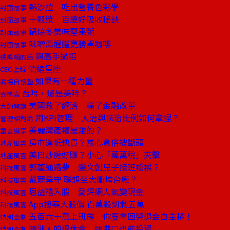
熱沙拉 吃出營養色彩學
封面故事
十穀漿 百歲好吸收秘訣
封面故事
鍋燒冬美味堅果粥
封面故事
味噌湯醒腦更勝黑咖啡
封面故事
與高手過招
總編輯的話
情緒星座
CEO上線
如果有一種力量
商場自慢塾
台吟，還是美吟？
去梯言
美國救了經濟 輸了金融改革
大師開講
用KPI管理 人治與法治比例如何拿捏？
管理相對論
美麗灣產權是誰的？
童言識李
房市逢低快買？當心貪俗被斷頭
地產風雲
美日炒房好賺？小心「萬萬稅」夾擊
地產風雲
郭董通路夢 變文創兒子接班橋樑？
科技風雲
戴爾棄守 聯想坐大衝垮台廠？
科技風雲
恩益禧入股 愛評網人氣變現金
科技風雲
App接案大殺價 百萬殺到剩五萬
科技風雲
五百六十萬上班族 你要拿回勞退金自主權！
特別企劃
澳洲人的退休金 連港口也能投資
特別企劃