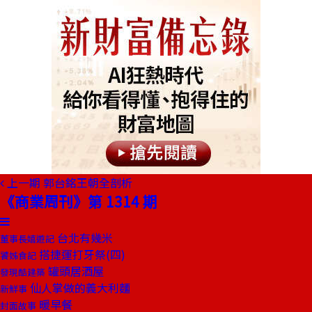
上一期
郭台銘王朝全剖析
《商業周刊》第 1314 期
台北有幾米
董事長嬉遊記
搭捷運打牙祭(四)
饕姊食記
罐頭居酒屋
發現酷建築
仙人掌做的義大利麵
新鮮事
暖早餐
封面故事