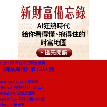
上一期
郭台銘王朝全剖析
《商業周刊》第 1314 期
台北有幾米
董事長嬉遊記
搭捷運打牙祭(四)
饕姊食記
罐頭居酒屋
發現酷建築
仙人掌做的義大利麵
新鮮事
暖早餐
封面故事