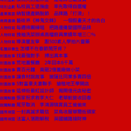
私校員工退撫金 率先取得自選權
特別企劃
納智捷產銷脫節 品牌路「打滑」！
產業風雲
藝術界《神鬼交鋒》 一個假畫天才的告白
商周書摘
每週揪團練唱 把路邊攤變國際品牌
人物特寫
挽袖洗菜辦桌高檔廚具業績年增三○％
人物特寫
導演瞿友寧 跟500素人學拍片靈藥
人物特寫
怎樣不在春節鬧牙疼？
名醫談養生
找最強對手 搏出真本事
封面故事
荒地蓋餐廳 2年回本6千萬
封面故事
賣百元麵 竟砸2億蓋廠做小菜
封面故事
讓食材說故事 披薩比同業多賣四倍
封面故事
5對富豪夫妻聯手 搶租地王學開店
封面故事
這條街最紅設計師 揭開億元店秘密
封面故事
張家祝求救李大仁 老華航營收回春
說聞解趣
尾牙取消 李鴻源犒賞員工偷偷來
說聞解趣
一封真誠求職信 菜鳥收服華爾街頭家
國際視窗
法富人落跑躲稅 英國鋪路接財神
國際視窗