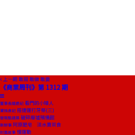
上一期
敢殺 敢做 敢要
《商業周刊》第 1312 期
看門的小矮人
董事長嬉遊記
搭捷運打牙祭(三)
饕姊食記
破碎廢墟殯儀館
發現酷建築
阿原肥皂 淡水賣茶食
新鮮事
慢運動
封面故事