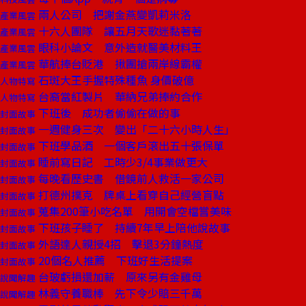
兩人公司 把謝金燕變凱莉米洛
產業風雲
十六人團隊 讓五月天歌迷黏著著
產業風雲
眼科小論文 意外造就醫美材料王
產業風雲
華航捧台貶港 揪團搶兩岸線霸權
產業風雲
石斑大王手握特殊種魚 身價破億
人物特寫
台裔當紅製片 華納兄弟捧約合作
人物特寫
下班後 成功者偷偷在做的事
封面故事
一週健身三次 變出「二十六小時人生」
封面故事
下班學品酒 一個客戶滾出五十張保單
封面故事
睡前寫日記 工時少3/4事業做更大
封面故事
每晚看歷史書 借鏡前人救活一家公司
封面故事
打德州撲克 牌桌上看穿自己經營盲點
封面故事
蒐集200筆小吃名單 用開會空檔嘗美味
封面故事
下班孩子睡了 持續7年早上陪他說故事
封面故事
外語達人親授4招 擊退3分鐘熱度
封面故事
20個名人推薦 下班好生活提案
封面故事
台玻虧損還加薪 原來另有金雞母
說聞解趣
林義守養職棒 先下令少賠三千萬
說聞解趣