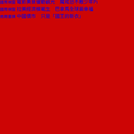
電影美景催動觀光 魔戒恐不敵少年Pi
國際視窗
拉美經濟模範生 巴拿馬全球最幸福
國際視窗
中國債市 只是「國王的新衣」
商周書摘