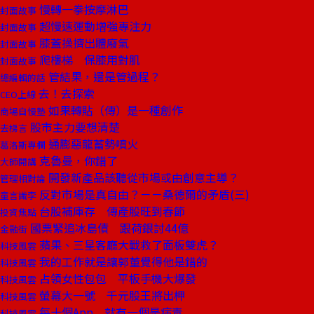
慢轉一拳按摩淋巴
封面故事
超慢速運動增強專注力
封面故事
膝蓋操擠出體廢氣
封面故事
爬樓梯 保膝用對肌
封面故事
管結果，還是管過程？
總編輯的話
去！去探索
CEO上線
如果轉貼（傳）是一種創作
商場自慢塾
股市主力要想清楚
去梯言
通膨惡龍蓄勢噴火
葛洛斯專欄
克魯曼，你錯了
大師開講
開發新產品該聽從市場或由創意主導？
管理相對論
反對市場是真自由？－－桑德爾的矛盾(三)
童言識李
台股補庫存 傳產股旺到春節
投資焦點
國票緊追冰島債 跟荷銀討44億
金融街
蘋果、三星客廳大戰救了面板雙虎？
科技風雲
我的工作就是讓郭董覺得他是錯的
科技風雲
占領女性包包 平板手機大爆發
科技風雲
螢幕大一號 千元股王將出柙
科技風雲
每十個App 就有一個是病毒
科技風雲