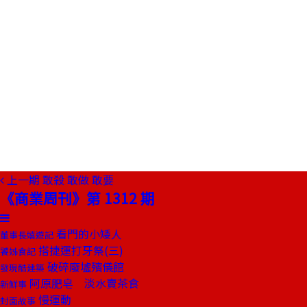
上一期
敢殺 敢做 敢要
《商業周刊》第 1312 期
看門的小矮人
董事長嬉遊記
搭捷運打牙祭(三)
饕姊食記
破碎廢墟殯儀館
發現酷建築
阿原肥皂 淡水賣茶食
新鮮事
慢運動
封面故事