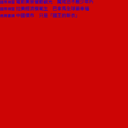
電影美景催動觀光 魔戒恐不敵少年Pi
國際視窗
拉美經濟模範生 巴拿馬全球最幸福
國際視窗
中國債市 只是「國王的新衣」
商周書摘