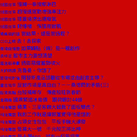
慢轉一拳按摩淋巴
封面故事
超慢速運動增強專注力
封面故事
膝蓋操擠出體廢氣
封面故事
爬樓梯 保膝用對肌
封面故事
管結果，還是管過程？
總編輯的話
去！去探索
CEO上線
如果轉貼（傳）是一種創作
商場自慢塾
股市主力要想清楚
去梯言
通膨惡龍蓄勢噴火
葛洛斯專欄
克魯曼，你錯了
大師開講
開發新產品該聽從市場或由創意主導？
管理相對論
反對市場是真自由？－－桑德爾的矛盾(三)
童言識李
台股補庫存 傳產股旺到春節
投資焦點
國票緊追冰島債 跟荷銀討44億
金融街
蘋果、三星客廳大戰救了面板雙虎？
科技風雲
我的工作就是讓郭董覺得他是錯的
科技風雲
占領女性包包 平板手機大爆發
科技風雲
螢幕大一號 千元股王將出柙
科技風雲
每十個App 就有一個是病毒
科技風雲