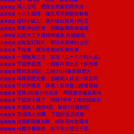
兩人公司 把謝金燕變凱莉米洛
產業風雲
十六人團隊 讓五月天歌迷黏著著
產業風雲
眼科小論文 意外造就醫美材料王
產業風雲
華航捧台貶港 揪團搶兩岸線霸權
產業風雲
石斑大王手握特殊種魚 身價破億
人物特寫
台裔當紅製片 華納兄弟捧約合作
人物特寫
下班後 成功者偷偷在做的事
封面故事
一週健身三次 變出「二十六小時人生」
封面故事
下班學品酒 一個客戶滾出五十張保單
封面故事
睡前寫日記 工時少3/4事業做更大
封面故事
每晚看歷史書 借鏡前人救活一家公司
封面故事
打德州撲克 牌桌上看穿自己經營盲點
封面故事
蒐集200筆小吃名單 用開會空檔嘗美味
封面故事
下班孩子睡了 持續7年早上陪他說故事
封面故事
外語達人親授4招 擊退3分鐘熱度
封面故事
20個名人推薦 下班好生活提案
封面故事
台玻虧損還加薪 原來另有金雞母
說聞解趣
林義守養職棒 先下令少賠三千萬
說聞解趣