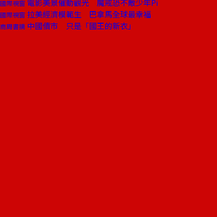
電影美景催動觀光 魔戒恐不敵少年Pi
國際視窗
拉美經濟模範生 巴拿馬全球最幸福
國際視窗
中國債市 只是「國王的新衣」
商周書摘