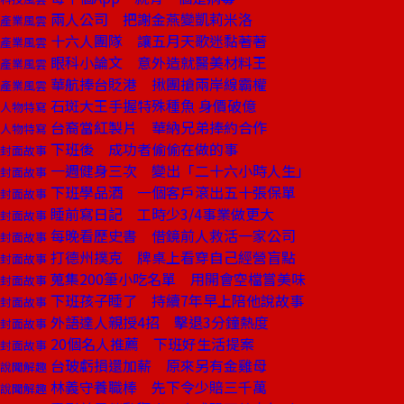
兩人公司 把謝金燕變凱莉米洛
產業風雲
十六人團隊 讓五月天歌迷黏著著
產業風雲
眼科小論文 意外造就醫美材料王
產業風雲
華航捧台貶港 揪團搶兩岸線霸權
產業風雲
石斑大王手握特殊種魚 身價破億
人物特寫
台裔當紅製片 華納兄弟捧約合作
人物特寫
下班後 成功者偷偷在做的事
封面故事
一週健身三次 變出「二十六小時人生」
封面故事
下班學品酒 一個客戶滾出五十張保單
封面故事
睡前寫日記 工時少3/4事業做更大
封面故事
每晚看歷史書 借鏡前人救活一家公司
封面故事
打德州撲克 牌桌上看穿自己經營盲點
封面故事
蒐集200筆小吃名單 用開會空檔嘗美味
封面故事
下班孩子睡了 持續7年早上陪他說故事
封面故事
外語達人親授4招 擊退3分鐘熱度
封面故事
20個名人推薦 下班好生活提案
封面故事
台玻虧損還加薪 原來另有金雞母
說聞解趣
林義守養職棒 先下令少賠三千萬
說聞解趣