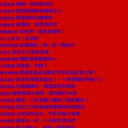
慢轉一拳按摩淋巴
封面故事
超慢速運動增強專注力
封面故事
膝蓋操擠出體廢氣
封面故事
爬樓梯 保膝用對肌
封面故事
管結果，還是管過程？
總編輯的話
去！去探索
CEO上線
如果轉貼（傳）是一種創作
商場自慢塾
股市主力要想清楚
去梯言
通膨惡龍蓄勢噴火
葛洛斯專欄
克魯曼，你錯了
大師開講
開發新產品該聽從市場或由創意主導？
管理相對論
反對市場是真自由？－－桑德爾的矛盾(三)
童言識李
台股補庫存 傳產股旺到春節
投資焦點
國票緊追冰島債 跟荷銀討44億
金融街
蘋果、三星客廳大戰救了面板雙虎？
科技風雲
我的工作就是讓郭董覺得他是錯的
科技風雲
占領女性包包 平板手機大爆發
科技風雲
螢幕大一號 千元股王將出柙
科技風雲
每十個App 就有一個是病毒
科技風雲