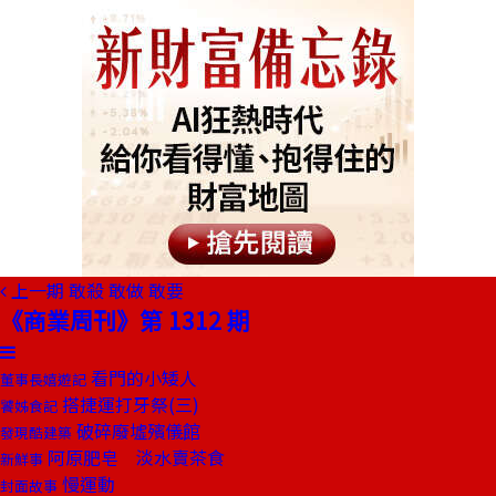
上一期
敢殺 敢做 敢要
《商業周刊》第 1312 期
看門的小矮人
董事長嬉遊記
搭捷運打牙祭(三)
饕姊食記
破碎廢墟殯儀館
發現酷建築
阿原肥皂 淡水賣茶食
新鮮事
慢運動
封面故事