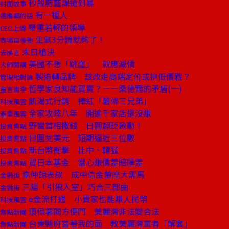
秒殺廚藝課搶到暴
封面故事
有一種人
總編輯的話
舉重若輕的領導
CEO上線
生氣3分鐘就夠了！
商場自慢塾
末日槍決
去梯言
美國不想「跳崖」 就應減債
大師開講
製造轉品牌 該改走高端定位或拚低價戰？
管理相對論
哲學家良知能買賣？－－桑德爾的矛盾(一)
童言識李
飢渴式行銷 捧紅「薯條三兄弟」
科技風雲
全家攻陸八年 開逾千家店還沒賺
產業風雲
野蠻首相撒錢 日圓超貶啟動！
投資焦點
日圓兌美元 短期逼近三位數
投資焦點
新台幣衝擊 比中、韓猛
投資焦點
買日本基金 當心賺價差賠匯差
投資焦點
辜仲諒表叔 成中信金董座大黑馬
金融街
三陽「引狼入室」巧合三部曲
金融街
e金流打通 小賣家也能賺人民幣
科技風雲
環保署開方便門 美麗灣非法變合法
焦點新聞
台東縣府當著我的面 教美麗灣業者「解套」
焦點新聞