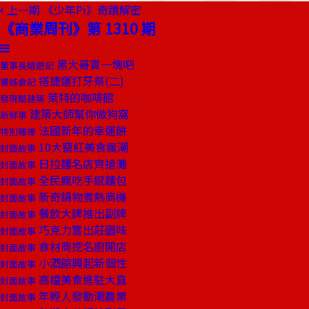
上一期
《少年Pi》奇蹟解密
《商業周刊》第 1310 期
黑大哥賞一塊吧
董事長嬉遊記
搭捷運打牙祭(二)
饕姊食記
萊特的咖啡館
發現酷建築
建築大師幫你做狗窩
新鮮事
法國新年的幸運餅
特別報導
10大竄紅美食瘋潮
封面故事
日拉麵名店齊搶灘
封面故事
全民瘋吃手感麵包
封面故事
新奇鍋物煮熱商機
封面故事
餐飲大牌推出副牌
封面故事
巧克力嘗出莊園味
封面故事
食材商挖名廚開店
封面故事
小酒館興起新個性
封面故事
高檔美食進駐大直
封面故事
年輕人發動潮農業
封面故事