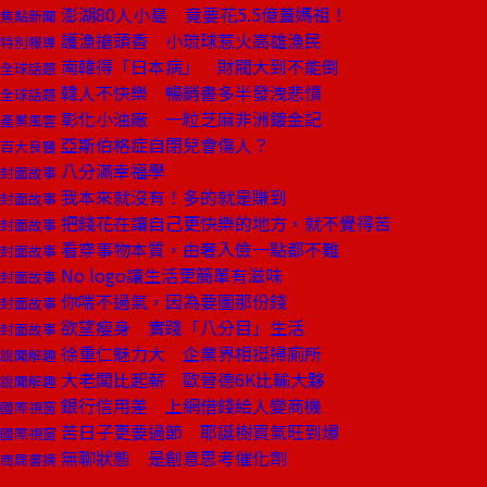
澎湖80人小島 竟要花5.5億蓋媽祖！
焦點新聞
護漁搶頭香 小琉球惹火高雄漁民
特別報導
南韓得「日本病」 財閥大到不能倒
全球話題
韓人不快樂 暢銷書多半發洩悲憤
全球話題
彰化小油廠 一粒芝麻非洲鍍金記
產業風雲
亞斯伯格症自閉兒會傷人？
百大良醫
八分滿幸福學
封面故事
我本來就沒有！多的就是賺到
封面故事
把錢花在讓自己更快樂的地方，就不覺得苦
封面故事
看穿事物本質，由奢入儉一點都不難
封面故事
No logo讓生活更簡單有滋味
封面故事
你喘不過氣，因為要圖那份錢
封面故事
欲望瘦身 實踐「八分目」生活
封面故事
徐重仁魅力大 企業界相挺掃廁所
說聞解趣
大老闆比起薪 歐晉德6K比輸大夥
說聞解趣
銀行信用差 上網借錢給人變商機
國際視窗
苦日子更要過節 耶誕樹買氣旺到爆
國際視窗
無聊狀態 是創意思考催化劑
商周書摘