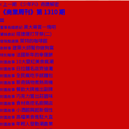
上一期
《少年Pi》奇蹟解密
《商業周刊》第 1310 期
黑大哥賞一塊吧
董事長嬉遊記
搭捷運打牙祭(二)
饕姊食記
萊特的咖啡館
發現酷建築
建築大師幫你做狗窩
新鮮事
法國新年的幸運餅
特別報導
10大竄紅美食瘋潮
封面故事
日拉麵名店齊搶灘
封面故事
全民瘋吃手感麵包
封面故事
新奇鍋物煮熱商機
封面故事
餐飲大牌推出副牌
封面故事
巧克力嘗出莊園味
封面故事
食材商挖名廚開店
封面故事
小酒館興起新個性
封面故事
高檔美食進駐大直
封面故事
年輕人發動潮農業
封面故事