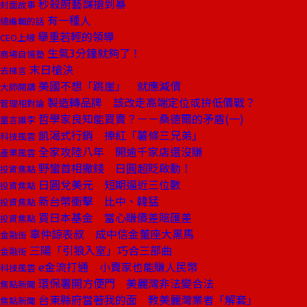
秒殺廚藝課搶到暴
封面故事
有一種人
總編輯的話
舉重若輕的領導
CEO上線
生氣3分鐘就夠了！
商場自慢塾
末日槍決
去梯言
美國不想「跳崖」 就應減債
大師開講
製造轉品牌 該改走高端定位或拚低價戰？
管理相對論
哲學家良知能買賣？－－桑德爾的矛盾(一)
童言識李
飢渴式行銷 捧紅「薯條三兄弟」
科技風雲
全家攻陸八年 開逾千家店還沒賺
產業風雲
野蠻首相撒錢 日圓超貶啟動！
投資焦點
日圓兌美元 短期逼近三位數
投資焦點
新台幣衝擊 比中、韓猛
投資焦點
買日本基金 當心賺價差賠匯差
投資焦點
辜仲諒表叔 成中信金董座大黑馬
金融街
三陽「引狼入室」巧合三部曲
金融街
e金流打通 小賣家也能賺人民幣
科技風雲
環保署開方便門 美麗灣非法變合法
焦點新聞
台東縣府當著我的面 教美麗灣業者「解套」
焦點新聞