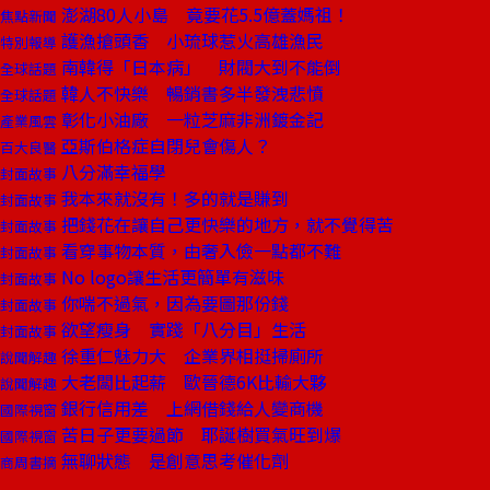
澎湖80人小島 竟要花5.5億蓋媽祖！
焦點新聞
護漁搶頭香 小琉球惹火高雄漁民
特別報導
南韓得「日本病」 財閥大到不能倒
全球話題
韓人不快樂 暢銷書多半發洩悲憤
全球話題
彰化小油廠 一粒芝麻非洲鍍金記
產業風雲
亞斯伯格症自閉兒會傷人？
百大良醫
八分滿幸福學
封面故事
我本來就沒有！多的就是賺到
封面故事
把錢花在讓自己更快樂的地方，就不覺得苦
封面故事
看穿事物本質，由奢入儉一點都不難
封面故事
No logo讓生活更簡單有滋味
封面故事
你喘不過氣，因為要圖那份錢
封面故事
欲望瘦身 實踐「八分目」生活
封面故事
徐重仁魅力大 企業界相挺掃廁所
說聞解趣
大老闆比起薪 歐晉德6K比輸大夥
說聞解趣
銀行信用差 上網借錢給人變商機
國際視窗
苦日子更要過節 耶誕樹買氣旺到爆
國際視窗
無聊狀態 是創意思考催化劑
商周書摘