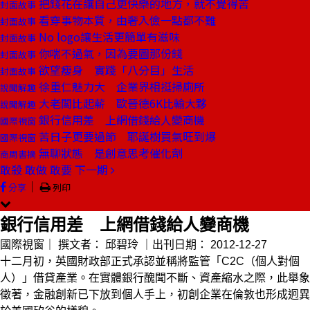
把錢花在讓自己更快樂的地方，就不覺得苦
封面故事
看穿事物本質，由奢入儉一點都不難
封面故事
No logo讓生活更簡單有滋味
封面故事
你喘不過氣，因為要圖那份錢
封面故事
欲望瘦身 實踐「八分目」生活
封面故事
徐重仁魅力大 企業界相挺掃廁所
說聞解趣
大老闆比起薪 歐晉德6K比輸大夥
說聞解趣
銀行信用差 上網借錢給人變商機
國際視窗
苦日子更要過節 耶誕樹買氣旺到爆
國際視窗
無聊狀態 是創意思考催化劑
商周書摘
敢殺 敢做 敢要
下一期
｜
分享
列印
銀行信用差 上網借錢給人變商機
國際視窗｜
撰文者：
邱碧玲
｜出刊日期：
2012-12-27
十二月初，英國財政部正式承認並稱將監管「C2C（個人對個
人）」借貸產業。在實體銀行醜聞不斷、資產縮水之際，此舉象
徵著，金融創新已下放到個人手上，初創企業在倫敦也形成迥異