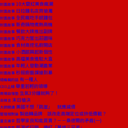
10大竄紅美食瘋潮
封面故事
日拉麵名店齊搶灘
封面故事
全民瘋吃手感麵包
封面故事
新奇鍋物煮熱商機
封面故事
餐飲大牌推出副牌
封面故事
巧克力嘗出莊園味
封面故事
食材商挖名廚開店
封面故事
小酒館興起新個性
封面故事
高檔美食進駐大直
封面故事
年輕人發動潮農業
封面故事
秒殺廚藝課搶到暴
封面故事
有一種人
總編輯的話
舉重若輕的領導
CEO上線
生氣3分鐘就夠了！
商場自慢塾
末日槍決
去梯言
美國不想「跳崖」 就應減債
大師開講
製造轉品牌 該改走高端定位或拚低價戰？
管理相對論
哲學家良知能買賣？－－桑德爾的矛盾(一)
童言識李
飢渴式行銷 捧紅「薯條三兄弟」
科技風雲