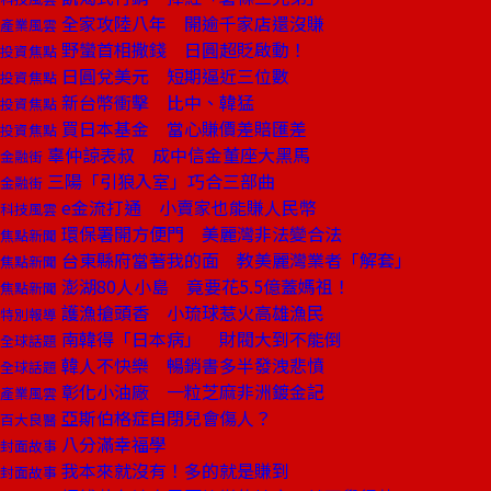
全家攻陸八年 開逾千家店還沒賺
產業風雲
野蠻首相撒錢 日圓超貶啟動！
投資焦點
日圓兌美元 短期逼近三位數
投資焦點
新台幣衝擊 比中、韓猛
投資焦點
買日本基金 當心賺價差賠匯差
投資焦點
辜仲諒表叔 成中信金董座大黑馬
金融街
三陽「引狼入室」巧合三部曲
金融街
e金流打通 小賣家也能賺人民幣
科技風雲
環保署開方便門 美麗灣非法變合法
焦點新聞
台東縣府當著我的面 教美麗灣業者「解套」
焦點新聞
澎湖80人小島 竟要花5.5億蓋媽祖！
焦點新聞
護漁搶頭香 小琉球惹火高雄漁民
特別報導
南韓得「日本病」 財閥大到不能倒
全球話題
韓人不快樂 暢銷書多半發洩悲憤
全球話題
彰化小油廠 一粒芝麻非洲鍍金記
產業風雲
亞斯伯格症自閉兒會傷人？
百大良醫
八分滿幸福學
封面故事
我本來就沒有！多的就是賺到
封面故事