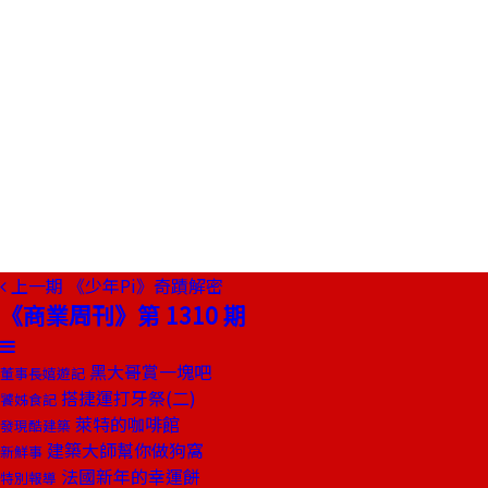
上一期
《少年Pi》奇蹟解密
《商業周刊》第 1310 期
黑大哥賞一塊吧
董事長嬉遊記
搭捷運打牙祭(二)
饕姊食記
萊特的咖啡館
發現酷建築
建築大師幫你做狗窩
新鮮事
法國新年的幸運餅
特別報導