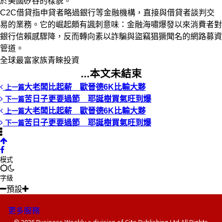
於美國矽谷的樣貌。
C2C借貸指申貸者略過銀行等金融機構，直接與借貸者談判交
易的業務。它的崛起頗有諷刺意味：金融海嘯爆發以來消費者對
銀行信賴感驟降，反而轉向素以詐騙與盜竊猖獗聞名的網路募資
管道。
全球最富家族青睞投資
...本文未結束
大老闆比起薪 歐晉德6K比輸大夥
上一篇
苦日子更要過節 耶誕樹買氣旺到爆
下一篇
大老闆比起薪 歐晉德6K比輸大夥
上一篇
苦日子更要過節 耶誕樹買氣旺到爆
下一篇
模式
字級
預設
更多服務
© 2026 Business Weekly a division of Cite Publishing Ltd All Rights