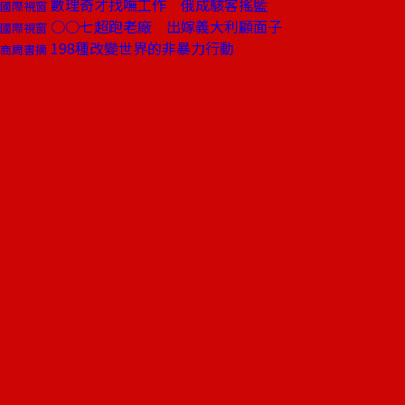
數理奇才找嘸工作 俄成駭客搖籃
國際視窗
○○七超跑老廠 出嫁義大利顧面子
國際視窗
198種改變世界的非暴力行動
商周書摘