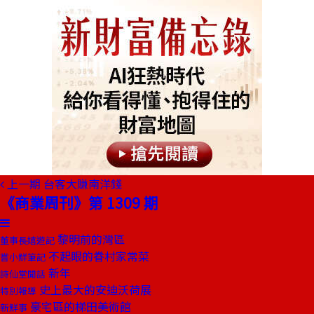
上一期
台客大賺南洋錢
《商業周刊》第 1309 期
黎明前的灣區
董事長嬉遊記
不起眼的眷村家常菜
嘗小鮮筆記
新年
詩仙堂閒話
史上最大的安迪沃荷展
特別報導
豪宅區的梯田美術館
新鮮事