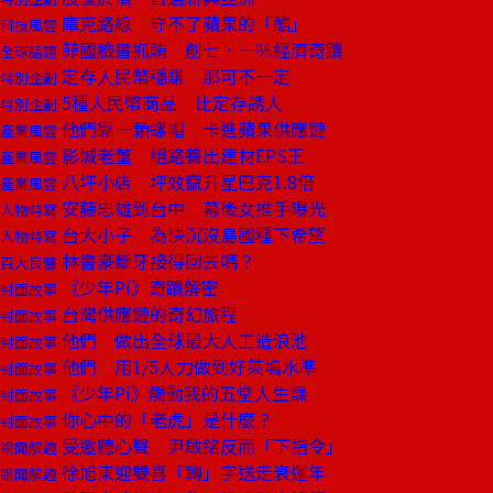
庫克路線 守不了蘋果的「酷」
科技風雲
菲國臉書抓賄 創七．一％經濟奇蹟
全球話題
定存人民幣穩賺 那可不一定
特別企劃
5種人民幣商品 比定存誘人
特別企劃
他們靠一顆螺帽 卡進蘋果供應鏈
產業風雲
影城老董 絕路養出建材EPS王
產業風雲
八坪小店 坪效竄升星巴克1.8倍
產業風雲
安藤忠雄到台中 幕後女推手曝光
人物特寫
台大小子 為快沉沒島國種下希望
人物特寫
林書豪斷牙接得回去嗎？
百大良醫
《少年Pi》奇蹟解密
封面故事
台灣供應鏈的奇幻旅程
封面故事
他們 做出全球最大人工造浪池
封面故事
他們 用1/5人力做到好萊塢水準
封面故事
《少年Pi》觸動我的五堂人生課
封面故事
你心中的「老虎」是什麼？
封面故事
受邀聽心聲 尹啟銘反而「下指令」
說聞解趣
徐旭東迎雙喜「轉」字送走衰運年
說聞解趣