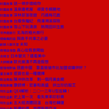
送一條步道給你
封面故事
溫泉邊老屋 尋賞冬蝶勝地
封面故事
深林部落夜遊 巧遇梅花鹿
封面故事
台版侏羅紀 飛瀑溯溪探險
封面故事
雪山下玩湧泉 熱鬧田圳生態
封面故事
北海的極光旅行
世界超旅行
與高手共事之必要
總編輯的話
未知
創辦人聊天室
真心從假意開始
商場自慢塾
日本變天？還看美中
去梯言
歐元崩潰不再是假想
大師開講
逐鹿中國 靠直營搶市比加盟或購併好？
管理相對論
拒買也是一種選擇
童言識李
陳冲拚改革 剩一個月黃金期
政治焦點
康師傅、宏碁和高盛 拱出珍奶股王
焦點新聞
QE4解析：二○一三年U型反轉！
特別企劃
史上第一次 看失業率印鈔票
特別企劃
五大經濟體回溫 台灣也轉運
特別企劃
股優於債 首選新興亞洲
特別企劃