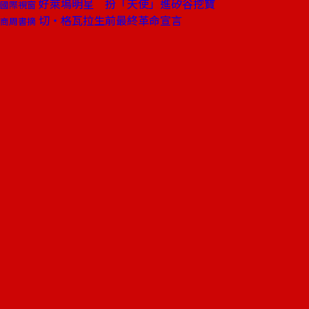
好萊塢明星 扮「天使」進矽谷挖寶
國際視窗
切‧格瓦拉生前最終革命宣言
商周書摘