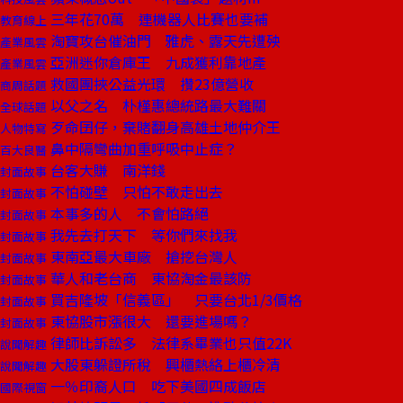
三年花70萬 連機器人比賽也要補
教育線上
淘寶攻台催油門 雅虎、露天先遭殃
產業風雲
亞洲迷你倉庫王 九成獲利靠地產
產業風雲
救國團挾公益光環 攢23億營收
商周話題
以父之名 朴槿惠總統路最大難關
全球話題
歹命囝仔，棄賭翻身高雄土地仲介王
人物特寫
鼻中隔彎曲加重呼吸中止症？
百大良醫
台客大賺 南洋錢
封面故事
不怕碰壁 只怕不敢走出去
封面故事
本事多的人 不會怕路絕
封面故事
我先去打天下 等你們來找我
封面故事
東南亞最大車廠 搶挖台灣人
封面故事
華人和老台商 東協淘金最該防
封面故事
買吉隆坡「信義區」 只要台北1/3價格
封面故事
東協股市漲很大 還要進場嗎？
封面故事
律師比訴訟多 法律系畢業也只值22K
說聞解趣
大股東躲證所稅 興櫃熱絡上櫃冷清
說聞解趣
一％印裔人口 吃下美國四成飯店
國際視窗