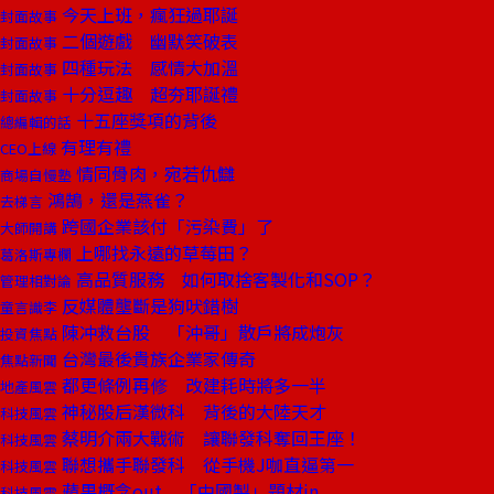
今天上班，瘋狂過耶誕
封面故事
二個遊戲 幽默笑破表
封面故事
四種玩法 感情大加溫
封面故事
十分逗趣 超夯耶誕禮
封面故事
十五座獎項的背後
總編輯的話
有理有禮
CEO上線
情同骨肉，宛若仇讎
商場自慢塾
鴻鵠，還是燕雀？
去梯言
跨國企業該付「污染費」了
大師開講
上哪找永遠的草莓田？
葛洛斯專欄
高品質服務 如何取捨客製化和SOP？
管理相對論
反媒體壟斷是狗吠錯樹
童言識李
陳冲救台股 「沖哥」散戶將成炮灰
投資焦點
台灣最後貴族企業家傳奇
焦點新聞
都更條例再修 改建耗時將多一半
地產風雲
神秘股后漢微科 背後的大陸天才
科技風雲
蔡明介兩大戰術 讓聯發科奪回王座！
科技風雲
聯想攜手聯發科 從手機J咖直逼第一
科技風雲
蘋果概念out 「中國製」題材in
科技風雲