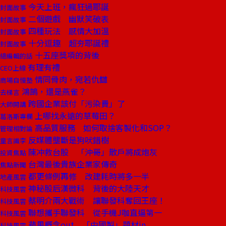
今天上班，瘋狂過耶誕
封面故事
二個遊戲 幽默笑破表
封面故事
四種玩法 感情大加溫
封面故事
十分逗趣 超夯耶誕禮
封面故事
十五座獎項的背後
總編輯的話
有理有禮
CEO上線
情同骨肉，宛若仇讎
商場自慢塾
鴻鵠，還是燕雀？
去梯言
跨國企業該付「污染費」了
大師開講
上哪找永遠的草莓田？
葛洛斯專欄
高品質服務 如何取捨客製化和SOP？
管理相對論
反媒體壟斷是狗吠錯樹
童言識李
陳冲救台股 「沖哥」散戶將成炮灰
投資焦點
台灣最後貴族企業家傳奇
焦點新聞
都更條例再修 改建耗時將多一半
地產風雲
神秘股后漢微科 背後的大陸天才
科技風雲
蔡明介兩大戰術 讓聯發科奪回王座！
科技風雲
聯想攜手聯發科 從手機J咖直逼第一
科技風雲
蘋果概念out 「中國製」題材in
科技風雲