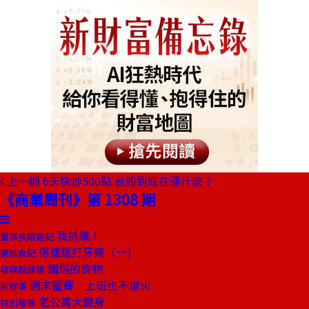
上一期
6天快炒500點 台股到底在漲什麼？
《商業周刊》第 1308 期
我抗議！
董事長嬉遊記
搭捷運打牙祭（一）
饕姊食記
鐵塔的食物
發現酷建築
週末籃賽 上班也不熄火
新鮮事
老公寓大變身
特別報導