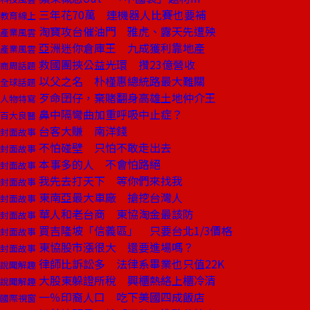
三年花70萬 連機器人比賽也要補
教育線上
淘寶攻台催油門 雅虎、露天先遭殃
產業風雲
亞洲迷你倉庫王 九成獲利靠地產
產業風雲
救國團挾公益光環 攢23億營收
商周話題
以父之名 朴槿惠總統路最大難關
全球話題
歹命囝仔，棄賭翻身高雄土地仲介王
人物特寫
鼻中隔彎曲加重呼吸中止症？
百大良醫
台客大賺 南洋錢
封面故事
不怕碰壁 只怕不敢走出去
封面故事
本事多的人 不會怕路絕
封面故事
我先去打天下 等你們來找我
封面故事
東南亞最大車廠 搶挖台灣人
封面故事
華人和老台商 東協淘金最該防
封面故事
買吉隆坡「信義區」 只要台北1/3價格
封面故事
東協股市漲很大 還要進場嗎？
封面故事
律師比訴訟多 法律系畢業也只值22K
說聞解趣
大股東躲證所稅 興櫃熱絡上櫃冷清
說聞解趣
一％印裔人口 吃下美國四成飯店
國際視窗