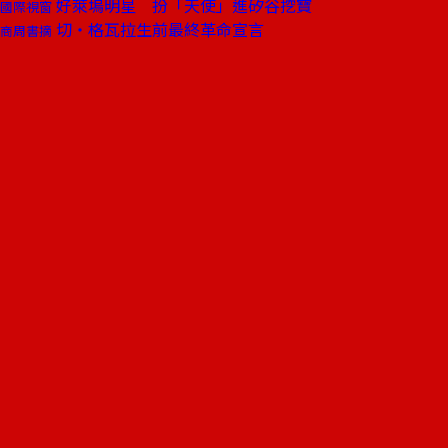
好萊塢明星 扮「天使」進矽谷挖寶
國際視窗
切‧格瓦拉生前最終革命宣言
商周書摘