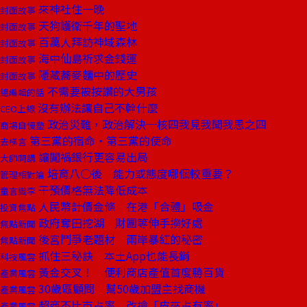
來神社住一晚
封面故事
天狗護衛千年的聖地
封面故事
百萬人拜訪神域森林
封面故事
海中仙島祈求金錢運
封面故事
隱藏蕎麥麵中的歷史
封面故事
不需要被按讚的大男孩
總編輯的話
沒有辦法讓自己不幹什麼
CEO上線
政治災難，政治解決─核四我見我聞我思之四
商場自慢塾
第三黨的宿命‧第三黨的使命
去梯言
讓闖禍銀行更容易出局
大師開講
培育八○後 能力或態度哪個較重要？
管理相對論
干預價格無法降低成本
童言識李
人民幣計價金條 在港「合體」吸金
投資焦點
政府奪田挖湖 財團等伸手撈好處
焦點新聞
後宮鬥爭老題材 兩岸暴紅的秘密
焦點新聞
抓住三秘訣 本土App也能長銷
科技風雲
黃金交叉！ 便利商店產值首度勝百貨
產業風雲
30歲區顧問 幫50歲加盟主找商機
產業風雲
超商不比市占率 改搶「皮夾占有率」
產業風雲