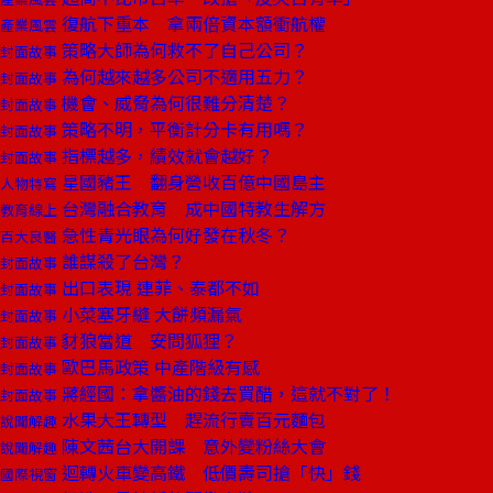
復航下重本 拿兩倍資本額衝航權
產業風雲
策略大師為何救不了自己公司？
封面故事
為何越來越多公司不適用五力？
封面故事
機會、威脅為何很難分清楚？
封面故事
策略不明，平衡計分卡有用嗎？
封面故事
指標越多，績效就會越好？
封面故事
星國豬王 翻身營收百億中國島主
人物特寫
台灣融合教育 成中國特教生解方
教育線上
急性青光眼為何好發在秋冬？
百大良醫
誰謀殺了台灣？
封面故事
出口表現 連菲、泰都不如
封面故事
小菜塞牙縫 大餅頻漏氣
封面故事
豺狼當道 安問狐狸？
封面故事
歐巴馬政策 中產階級有感
封面故事
蔣經國：拿醬油的錢去買醋，這就不對了！
封面故事
水果大王轉型 趕流行賣百元麵包
說聞解趣
陳文茜台大開課 意外變粉絲大會
說聞解趣
迴轉火車變高鐵 低價壽司搶「快」錢
國際視窗