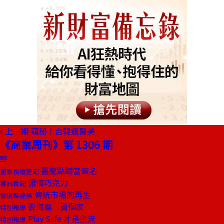
上一期
窺秘！台韓瘋醫美
《商業周刊》第 1306 期
畫龍點睛當簽名
董事長嬉遊記
濃情巧克力
饕姊食記
傳統市場的再生
發現酷建築
去海島 買個家
特別報導
Play Safe 才是主流
特別報導