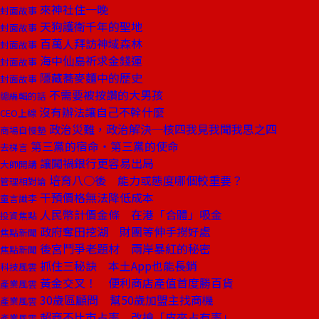
來神社住一晚
封面故事
天狗護衛千年的聖地
封面故事
百萬人拜訪神域森林
封面故事
海中仙島祈求金錢運
封面故事
隱藏蕎麥麵中的歷史
封面故事
不需要被按讚的大男孩
總編輯的話
沒有辦法讓自己不幹什麼
CEO上線
政治災難，政治解決─核四我見我聞我思之四
商場自慢塾
第三黨的宿命‧第三黨的使命
去梯言
讓闖禍銀行更容易出局
大師開講
培育八○後 能力或態度哪個較重要？
管理相對論
干預價格無法降低成本
童言識李
人民幣計價金條 在港「合體」吸金
投資焦點
政府奪田挖湖 財團等伸手撈好處
焦點新聞
後宮鬥爭老題材 兩岸暴紅的秘密
焦點新聞
抓住三秘訣 本土App也能長銷
科技風雲
黃金交叉！ 便利商店產值首度勝百貨
產業風雲
30歲區顧問 幫50歲加盟主找商機
產業風雲
超商不比市占率 改搶「皮夾占有率」
產業風雲