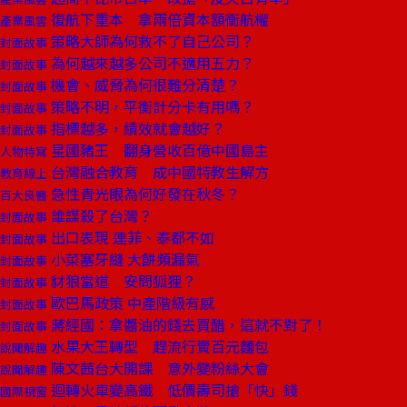
復航下重本 拿兩倍資本額衝航權
產業風雲
策略大師為何救不了自己公司？
封面故事
為何越來越多公司不適用五力？
封面故事
機會、威脅為何很難分清楚？
封面故事
策略不明，平衡計分卡有用嗎？
封面故事
指標越多，績效就會越好？
封面故事
星國豬王 翻身營收百億中國島主
人物特寫
台灣融合教育 成中國特教生解方
教育線上
急性青光眼為何好發在秋冬？
百大良醫
誰謀殺了台灣？
封面故事
出口表現 連菲、泰都不如
封面故事
小菜塞牙縫 大餅頻漏氣
封面故事
豺狼當道 安問狐狸？
封面故事
歐巴馬政策 中產階級有感
封面故事
蔣經國：拿醬油的錢去買醋，這就不對了！
封面故事
水果大王轉型 趕流行賣百元麵包
說聞解趣
陳文茜台大開課 意外變粉絲大會
說聞解趣
迴轉火車變高鐵 低價壽司搶「快」錢
國際視窗