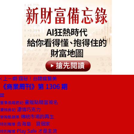
上一期
窺秘！台韓瘋醫美
《商業周刊》第 1306 期
畫龍點睛當簽名
董事長嬉遊記
濃情巧克力
饕姊食記
傳統市場的再生
發現酷建築
去海島 買個家
特別報導
Play Safe 才是主流
特別報導