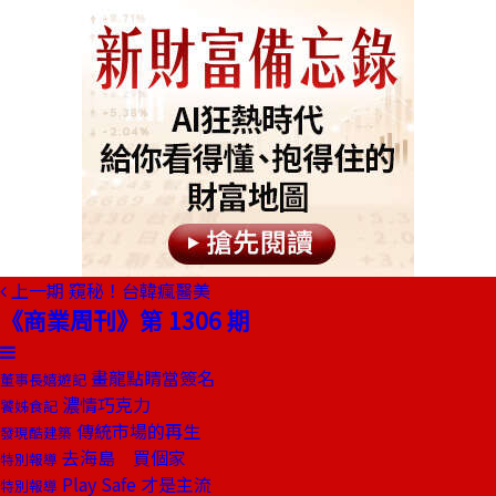
上一期
窺秘！台韓瘋醫美
《商業周刊》第 1306 期
畫龍點睛當簽名
董事長嬉遊記
濃情巧克力
饕姊食記
傳統市場的再生
發現酷建築
去海島 買個家
特別報導
Play Safe 才是主流
特別報導