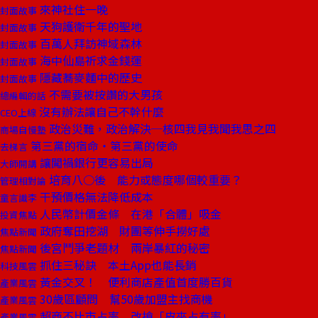
來神社住一晚
封面故事
天狗護衛千年的聖地
封面故事
百萬人拜訪神域森林
封面故事
海中仙島祈求金錢運
封面故事
隱藏蕎麥麵中的歷史
封面故事
不需要被按讚的大男孩
總編輯的話
沒有辦法讓自己不幹什麼
CEO上線
政治災難，政治解決─核四我見我聞我思之四
商場自慢塾
第三黨的宿命‧第三黨的使命
去梯言
讓闖禍銀行更容易出局
大師開講
培育八○後 能力或態度哪個較重要？
管理相對論
干預價格無法降低成本
童言識李
人民幣計價金條 在港「合體」吸金
投資焦點
政府奪田挖湖 財團等伸手撈好處
焦點新聞
後宮鬥爭老題材 兩岸暴紅的秘密
焦點新聞
抓住三秘訣 本土App也能長銷
科技風雲
黃金交叉！ 便利商店產值首度勝百貨
產業風雲
30歲區顧問 幫50歲加盟主找商機
產業風雲
超商不比市占率 改搶「皮夾占有率」
產業風雲