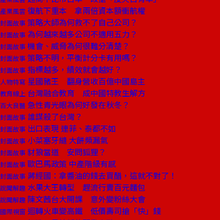
復航下重本 拿兩倍資本額衝航權
產業風雲
策略大師為何救不了自己公司？
封面故事
為何越來越多公司不適用五力？
封面故事
機會、威脅為何很難分清楚？
封面故事
策略不明，平衡計分卡有用嗎？
封面故事
指標越多，績效就會越好？
封面故事
星國豬王 翻身營收百億中國島主
人物特寫
台灣融合教育 成中國特教生解方
教育線上
急性青光眼為何好發在秋冬？
百大良醫
誰謀殺了台灣？
封面故事
出口表現 連菲、泰都不如
封面故事
小菜塞牙縫 大餅頻漏氣
封面故事
豺狼當道 安問狐狸？
封面故事
歐巴馬政策 中產階級有感
封面故事
蔣經國：拿醬油的錢去買醋，這就不對了！
封面故事
水果大王轉型 趕流行賣百元麵包
說聞解趣
陳文茜台大開課 意外變粉絲大會
說聞解趣
迴轉火車變高鐵 低價壽司搶「快」錢
國際視窗