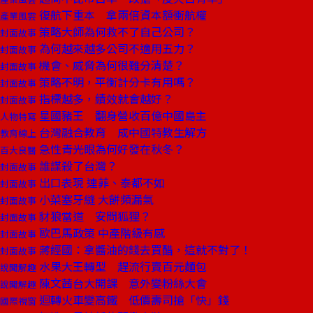
復航下重本 拿兩倍資本額衝航權
產業風雲
策略大師為何救不了自己公司？
封面故事
為何越來越多公司不適用五力？
封面故事
機會、威脅為何很難分清楚？
封面故事
策略不明，平衡計分卡有用嗎？
封面故事
指標越多，績效就會越好？
封面故事
星國豬王 翻身營收百億中國島主
人物特寫
台灣融合教育 成中國特教生解方
教育線上
急性青光眼為何好發在秋冬？
百大良醫
誰謀殺了台灣？
封面故事
出口表現 連菲、泰都不如
封面故事
小菜塞牙縫 大餅頻漏氣
封面故事
豺狼當道 安問狐狸？
封面故事
歐巴馬政策 中產階級有感
封面故事
蔣經國：拿醬油的錢去買醋，這就不對了！
封面故事
水果大王轉型 趕流行賣百元麵包
說聞解趣
陳文茜台大開課 意外變粉絲大會
說聞解趣
迴轉火車變高鐵 低價壽司搶「快」錢
國際視窗