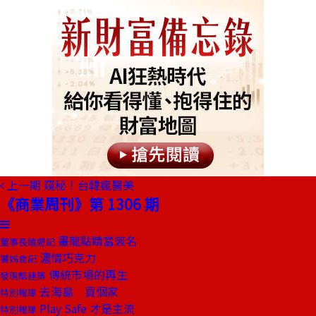
上一期
窺秘！台韓瘋醫美
《商業周刊》第 1306 期
畫龍點睛當簽名
董事長嬉遊記
濃情巧克力
饕姊食記
傳統市場的再生
發現酷建築
去海島 買個家
特別報導
Play Safe 才是主流
特別報導