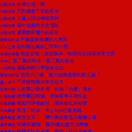
來神社住一晚
封面故事
天狗護衛千年的聖地
封面故事
百萬人拜訪神域森林
封面故事
海中仙島祈求金錢運
封面故事
隱藏蕎麥麵中的歷史
封面故事
不需要被按讚的大男孩
總編輯的話
沒有辦法讓自己不幹什麼
CEO上線
政治災難，政治解決─核四我見我聞我思之四
商場自慢塾
第三黨的宿命‧第三黨的使命
去梯言
讓闖禍銀行更容易出局
大師開講
培育八○後 能力或態度哪個較重要？
管理相對論
干預價格無法降低成本
童言識李
人民幣計價金條 在港「合體」吸金
投資焦點
政府奪田挖湖 財團等伸手撈好處
焦點新聞
後宮鬥爭老題材 兩岸暴紅的秘密
焦點新聞
抓住三秘訣 本土App也能長銷
科技風雲
黃金交叉！ 便利商店產值首度勝百貨
產業風雲
30歲區顧問 幫50歲加盟主找商機
產業風雲
超商不比市占率 改搶「皮夾占有率」
產業風雲