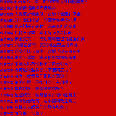
培育八○後 能力或態度哪個較重要？
管理相對論
干預價格無法降低成本
童言識李
人民幣計價金條 在港「合體」吸金
投資焦點
政府奪田挖湖 財團等伸手撈好處
焦點新聞
後宮鬥爭老題材 兩岸暴紅的秘密
焦點新聞
抓住三秘訣 本土App也能長銷
科技風雲
黃金交叉！ 便利商店產值首度勝百貨
產業風雲
30歲區顧問 幫50歲加盟主找商機
產業風雲
超商不比市占率 改搶「皮夾占有率」
產業風雲
復航下重本 拿兩倍資本額衝航權
產業風雲
策略大師為何救不了自己公司？
封面故事
為何越來越多公司不適用五力？
封面故事
機會、威脅為何很難分清楚？
封面故事
策略不明，平衡計分卡有用嗎？
封面故事
指標越多，績效就會越好？
封面故事
星國豬王 翻身營收百億中國島主
人物特寫
台灣融合教育 成中國特教生解方
教育線上
急性青光眼為何好發在秋冬？
百大良醫
誰謀殺了台灣？
封面故事