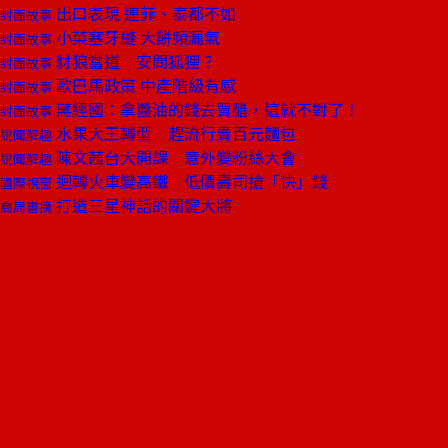
出口表現 連菲、泰都不如
封面故事
小菜塞牙縫 大餅頻漏氣
封面故事
豺狼當道 安問狐狸？
封面故事
歐巴馬政策 中產階級有感
封面故事
蔣經國：拿醬油的錢去買醋，這就不對了！
封面故事
水果大王轉型 趕流行賣百元麵包
說聞解趣
陳文茜台大開課 意外變粉絲大會
說聞解趣
迴轉火車變高鐵 低價壽司搶「快」錢
國際視窗
打造三星神話的關鍵大將
商周書摘