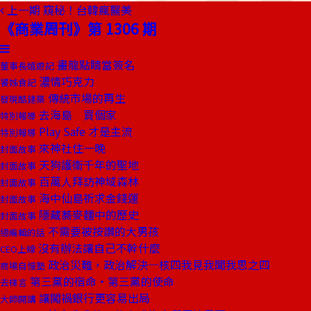
上一期
窺秘！台韓瘋醫美
《商業周刊》第 1306 期
畫龍點睛當簽名
董事長嬉遊記
濃情巧克力
饕姊食記
傳統市場的再生
發現酷建築
去海島 買個家
特別報導
Play Safe 才是主流
特別報導
來神社住一晚
封面故事
天狗護衛千年的聖地
封面故事
百萬人拜訪神域森林
封面故事
海中仙島祈求金錢運
封面故事
隱藏蕎麥麵中的歷史
封面故事
不需要被按讚的大男孩
總編輯的話
沒有辦法讓自己不幹什麼
CEO上線
政治災難，政治解決─核四我見我聞我思之四
商場自慢塾
第三黨的宿命‧第三黨的使命
去梯言
讓闖禍銀行更容易出局
大師開講