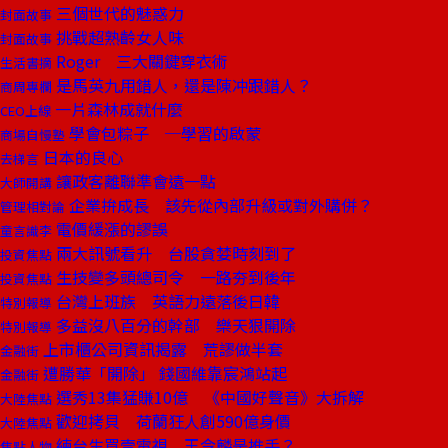
三個世代的魅惑力
封面故事
挑戰超熟齡女人味
封面故事
Roger 三大關鍵穿衣術
生活書摘
是馬英九用錯人，還是陳冲跟錯人？
商周專欄
一片森林成就什麼
CEO上線
學會包粽子 ─學習的啟蒙
商場自慢塾
日本的良心
去梯言
讓政客離聯準會遠一點
大師開講
企業拚成長 該先從內部升級或對外購併？
管理相對論
電價緩漲的謬誤
童言識李
兩大訊號看升 台股貪婪時刻到了
投資焦點
生技變多頭總司令 一路夯到後年
投資焦點
台灣上班族 英語力遠落後日韓
特別報導
多益沒八百分的幹部 樂天狠開除
特別報導
上市櫃公司資訊揭露 荒謬做半套
金融街
遭勝華「開除」 錢國維靠宸鴻站起
金融街
選秀13集猛賺10億 《中國好聲音》大拆解
大陸焦點
歡迎拷貝 荷蘭狂人創590億身價
大陸焦點
練台生買壹電視 王令麟是推手？
焦點人物