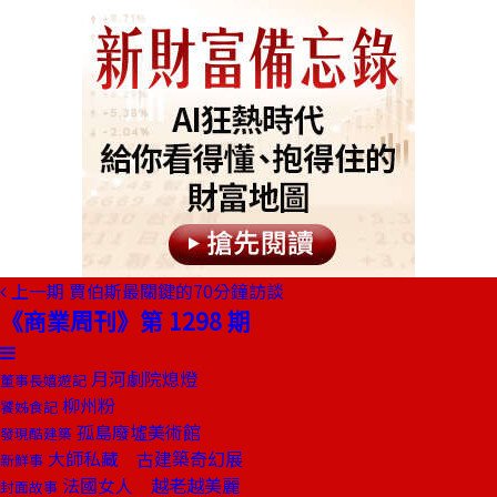
上一期
賈伯斯最關鍵的70分鐘訪談
《商業周刊》第 1298 期
月河劇院熄燈
董事長嬉遊記
柳州粉
饕姊食記
孤島廢墟美術館
發現酷建築
大師私藏 古建築奇幻展
新鮮事
法國女人 越老越美麗
封面故事