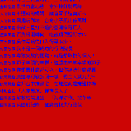
亂世仇富心態 意外捧紅騎馬舞
全球話題
不遷就的媽媽 讓盲琴手進奧斯卡
人物特寫
興趣玩到精 台裔小子飆出億萬財
人物特寫
宿敵三星打不過的亞洲家電巨人
產業風雲
百貨錢潮轉向 吃飯順便逛街才IN
產業風雲
吳依潔病從口入得蕁麻疹？
百大良醫
我不是一個成功的行政院長
封面故事
導致失敗的關鍵，就是想取悅每個人！
封面故事
獅子率領的羊群，遠勝由綿羊率領的獅子
封面故事
你想要什麼都可以，但你無法什麼都要
封面故事
廣達專利戰扳回一城 罰金大減九九％
說聞解趣
富邦台中推豪宅 在地建商邊嫌邊捧場
說聞解趣
「大象男孩」祥祥長大了
特別企劃
解救枯竭漁獲 「海洋耕作」掀革命
國際視窗
英國創紀錄 登廣告找央行總裁
國際視窗