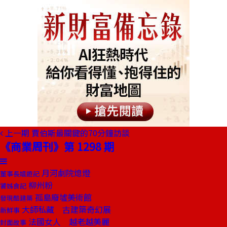
上一期
賈伯斯最關鍵的70分鐘訪談
《商業周刊》第 1298 期
月河劇院熄燈
董事長嬉遊記
柳州粉
饕姊食記
孤島廢墟美術館
發現酷建築
大師私藏 古建築奇幻展
新鮮事
法國女人 越老越美麗
封面故事