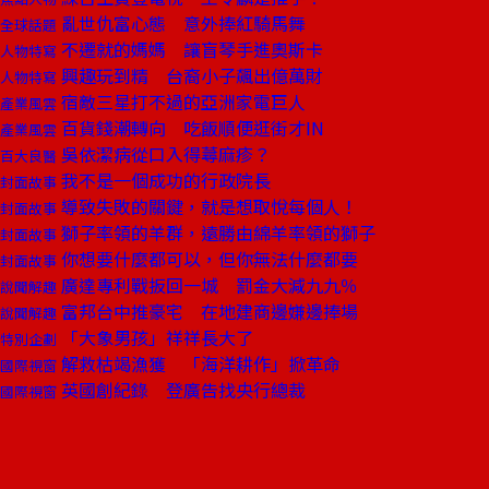
亂世仇富心態 意外捧紅騎馬舞
全球話題
不遷就的媽媽 讓盲琴手進奧斯卡
人物特寫
興趣玩到精 台裔小子飆出億萬財
人物特寫
宿敵三星打不過的亞洲家電巨人
產業風雲
百貨錢潮轉向 吃飯順便逛街才IN
產業風雲
吳依潔病從口入得蕁麻疹？
百大良醫
我不是一個成功的行政院長
封面故事
導致失敗的關鍵，就是想取悅每個人！
封面故事
獅子率領的羊群，遠勝由綿羊率領的獅子
封面故事
你想要什麼都可以，但你無法什麼都要
封面故事
廣達專利戰扳回一城 罰金大減九九％
說聞解趣
富邦台中推豪宅 在地建商邊嫌邊捧場
說聞解趣
「大象男孩」祥祥長大了
特別企劃
解救枯竭漁獲 「海洋耕作」掀革命
國際視窗
英國創紀錄 登廣告找央行總裁
國際視窗