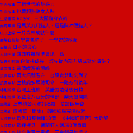
三個世代的魅惑力
封面故事
挑戰超熟齡女人味
封面故事
Roger 三大關鍵穿衣術
生活書摘
是馬英九用錯人，還是陳冲跟錯人？
商周專欄
一片森林成就什麼
CEO上線
學會包粽子 ─學習的啟蒙
商場自慢塾
日本的良心
去梯言
讓政客離聯準會遠一點
大師開講
企業拚成長 該先從內部升級或對外購併？
管理相對論
電價緩漲的謬誤
童言識李
兩大訊號看升 台股貪婪時刻到了
投資焦點
生技變多頭總司令 一路夯到後年
投資焦點
台灣上班族 英語力遠落後日韓
特別報導
多益沒八百分的幹部 樂天狠開除
特別報導
上市櫃公司資訊揭露 荒謬做半套
金融街
遭勝華「開除」 錢國維靠宸鴻站起
金融街
選秀13集猛賺10億 《中國好聲音》大拆解
大陸焦點
歡迎拷貝 荷蘭狂人創590億身價
大陸焦點
練台生買壹電視 王令麟是推手？
焦點人物