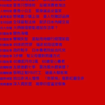
夏普只想技術 反被消費者淘汰
科技風雲
書香小公主 變身誠品女當家
人物特寫
憨豬農少賺上億 要人吃豬認品牌
產業風雲
全球最鬆法條 默許日本內線交易
全球話題
大炳做插管能增加存活率？
百大良醫
銀色海嘯
封面故事
雙親失智 差點拖垮銀行經理家庭
封面故事
49床的荒謬 逼走前段班業者
封面故事
政府鬆手 日本養老院結合托兒
封面故事
3步驟 幫父母選對照護方式
封面故事
40歲起月存2萬 60歲安心養老
封面故事
友達連虧七季 靠改風水趕衰運？
說聞解趣
張明正幫FBI打工 破最大駭客案
說聞解趣
拍出非洲人憧憬 「奈萊塢」電影紅遍全非
國際視窗
深入貧民窟 揭穿印度富足假象
商周書摘