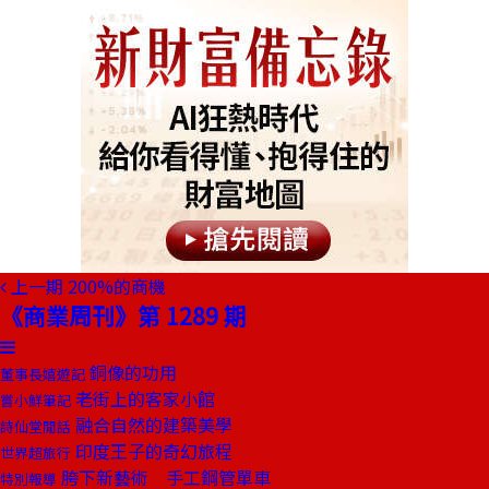
上一期
200%的商機
《商業周刊》第 1289 期
銅像的功用
董事長嬉遊記
老街上的客家小館
嘗小鮮筆記
融合自然的建築美學
詩仙堂閒話
印度王子的奇幻旅程
世界超旅行
胯下新藝術 手工鋼管單車
特別報導