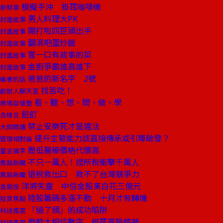
模擬手沖 掛耳咖啡機
新鮮事
男人料理大PK
封面故事
開打啦四巨頭出手
封面故事
翻滾吧蛋炒飯
封面故事
嘗一口有故事的菜
封面故事
金廚爭霸誰高誰下
封面故事
爸爸的新名字 2號
編者的話
找苦吃！
創辦人聊天室
看、聽、想、問、做、學
商場自慢塾
餖飣
去梯言
禁止安樂死才是違法
大師開講
提升主管能力該直接傳承或引導啟發？
管理相對論
壓低醫療價格代價高
童言識李
不只一萬人！證所稅衝擊千萬人
焦點新聞
退稅救出口 救不了台灣競爭力
焦點新聞
洋將失靈 中信金股東白花三億元
金融街
陸股籌碼多漲不動 十月才有轉機
投資焦點
「過了頭」的成功陷阱
科技風雲
微軟太相信數字 綁死冒險精神
科技風雲