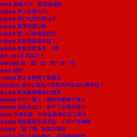
模擬手沖 掛耳咖啡機
新鮮事
男人料理大PK
封面故事
開打啦四巨頭出手
封面故事
翻滾吧蛋炒飯
封面故事
嘗一口有故事的菜
封面故事
金廚爭霸誰高誰下
封面故事
爸爸的新名字 2號
編者的話
找苦吃！
創辦人聊天室
看、聽、想、問、做、學
商場自慢塾
餖飣
去梯言
禁止安樂死才是違法
大師開講
提升主管能力該直接傳承或引導啟發？
管理相對論
壓低醫療價格代價高
童言識李
不只一萬人！證所稅衝擊千萬人
焦點新聞
退稅救出口 救不了台灣競爭力
焦點新聞
洋將失靈 中信金股東白花三億元
金融街
陸股籌碼多漲不動 十月才有轉機
投資焦點
「過了頭」的成功陷阱
科技風雲
微軟太相信數字 綁死冒險精神
科技風雲