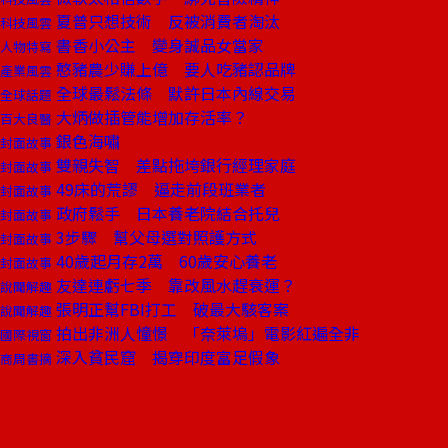
夏普只想技術 反被消費者淘汰
科技風雲
書香小公主 變身誠品女當家
人物特寫
憨豬農少賺上億 要人吃豬認品牌
產業風雲
全球最鬆法條 默許日本內線交易
全球話題
大炳做插管能增加存活率？
百大良醫
銀色海嘯
封面故事
雙親失智 差點拖垮銀行經理家庭
封面故事
49床的荒謬 逼走前段班業者
封面故事
政府鬆手 日本養老院結合托兒
封面故事
3步驟 幫父母選對照護方式
封面故事
40歲起月存2萬 60歲安心養老
封面故事
友達連虧七季 靠改風水趕衰運？
說聞解趣
張明正幫FBI打工 破最大駭客案
說聞解趣
拍出非洲人憧憬 「奈萊塢」電影紅遍全非
國際視窗
深入貧民窟 揭穿印度富足假象
商周書摘