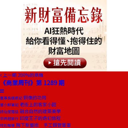
上一期
200%的商機
《商業周刊》第 1289 期
銅像的功用
董事長嬉遊記
老街上的客家小館
嘗小鮮筆記
融合自然的建築美學
詩仙堂閒話
印度王子的奇幻旅程
世界超旅行
胯下新藝術 手工鋼管單車
特別報導