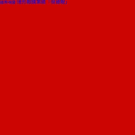
隱形眼鏡業績「很搶眼」
國際視窗