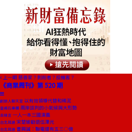
上一期
慈善家？剝削者？投機客？
《商業周刊》第 520 期
以有效領導代替和稀泥
創辦人聊天室
兩岸談判的小氣候與大形勢
皇甫石專欄
一人一本三國演義
去梯言
宋楚瑜勸退伍澤元
台北耳語
曹興誠：聯電還有五三○億
台北耳語