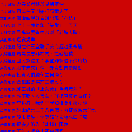
票券業者終於見到陳沖
台北耳語
蕭萬長又開始打高爾夫了
台北耳語
鄭淑敏與江奉琪出現「心結」
其他專欄
七十三億每年「失蹤」十五天
火線話題
民進黨要從中台灣「前進大陸」
火線話題
選戰規準
其他專欄
阿拉伯王室聯手美商超越王永慶
火線話題
蕭萬長替郝柏村、連戰還債
火線話題
國民黨黨工：李登輝製造不少麻煩
火線話題
股市未來行情，外資動向是關鍵
產業風雲
投資人的錢何去何從？
人物專訪
金融股是選前主流股？
產業風雲
邱正雄的「止跌藥」為何無效？
產業風雲
匯率貶、股市跌，許遠東沒有責任？
產業風雲
李勝彥：我們早就知道會引來批評
產業風雲
聯電縮水二千八百億，力捷遽減六○％
產業風雲
股市暴跌，李登輝財富縮水四千萬
產業風雲
很多人陷入「軋錢」困境
產業風雲
明年，很多東西會漲價
產業風雲