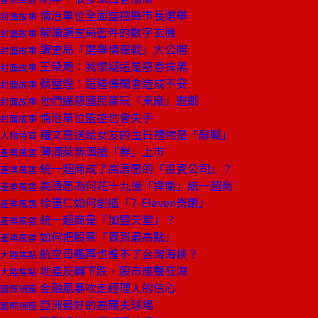
情治單位全面監控縣市長選舉
封面故事
解讀調查局密件的數字玄機
封面故事
調查局「選舉情報戰」大公開
封面故事
王榮周：我懷疑這是惡意抹黑
封面故事
蔡璧煌：這種傳聞會造成不安
封面故事
他們痛惡國民黨玩「東廠」遊戲
封面故事
情治單位監控也會失手
封面故事
羅文嘉送給女友的生日禮物是「辭職」
人物特寫
薄酒萊新酒搶「鮮」上市
產業風雲
統一超商成了高清愿的「投資公司」？
產業風雲
高清愿為何花十九億「捍衛」統一超商
產業風雲
徐重仁如何創造「7-Eleven奇蹟」
產業風雲
統一超商是「加盟天堂」？
產業風雲
如何把股票「賣到最高點」
產業風雲
航空母艦再也進不了台灣海峽？
大陸焦點
地產反轉下跌，股市應聲狂瀉
大陸焦點
金融風暴吹走經理人的信心
國際視窗
亞洲最好的高爾夫球場
國際視窗