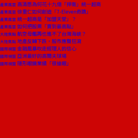
高清愿為何花十九億「捍衛」統一超商
產業風雲
徐重仁如何創造「7-Eleven奇蹟」
產業風雲
統一超商是「加盟天堂」？
產業風雲
如何把股票「賣到最高點」
產業風雲
航空母艦再也進不了台灣海峽？
大陸焦點
地產反轉下跌，股市應聲狂瀉
大陸焦點
金融風暴吹走經理人的信心
國際視窗
亞洲最好的高爾夫球場
國際視窗
隱形眼鏡業績「很搶眼」
國際視窗