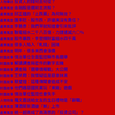
投資人的錢何去何從？
人物專訪
金融股是選前主流股？
產業風雲
邱正雄的「止跌藥」為何無效？
產業風雲
匯率貶、股市跌，許遠東沒有責任？
產業風雲
李勝彥：我們早就知道會引來批評
產業風雲
聯電縮水二千八百億，力捷遽減六○％
產業風雲
股市暴跌，李登輝財富縮水四千萬
產業風雲
很多人陷入「軋錢」困境
產業風雲
明年，很多東西會漲價
產業風雲
情治單位全面監控縣市長選舉
封面故事
解讀調查局密件的數字玄機
封面故事
調查局「選舉情報戰」大公開
封面故事
王榮周：我懷疑這是惡意抹黑
封面故事
蔡璧煌：這種傳聞會造成不安
封面故事
他們痛惡國民黨玩「東廠」遊戲
封面故事
情治單位監控也會失手
封面故事
羅文嘉送給女友的生日禮物是「辭職」
人物特寫
薄酒萊新酒搶「鮮」上市
產業風雲
統一超商成了高清愿的「投資公司」？
產業風雲