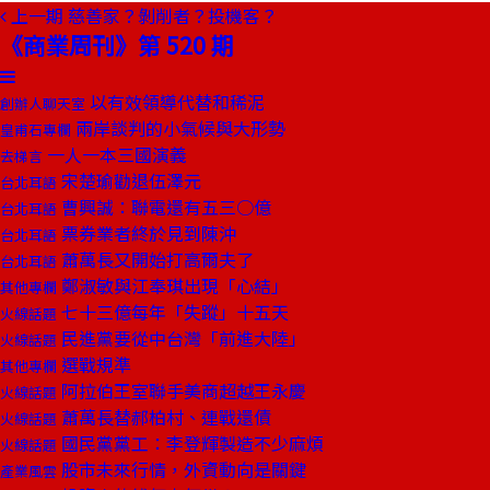
上一期
慈善家？剝削者？投機客？
《商業周刊》第 520 期
以有效領導代替和稀泥
創辦人聊天室
兩岸談判的小氣候與大形勢
皇甫石專欄
一人一本三國演義
去梯言
宋楚瑜勸退伍澤元
台北耳語
曹興誠：聯電還有五三○億
台北耳語
票券業者終於見到陳沖
台北耳語
蕭萬長又開始打高爾夫了
台北耳語
鄭淑敏與江奉琪出現「心結」
其他專欄
七十三億每年「失蹤」十五天
火線話題
民進黨要從中台灣「前進大陸」
火線話題
選戰規準
其他專欄
阿拉伯王室聯手美商超越王永慶
火線話題
蕭萬長替郝柏村、連戰還債
火線話題
國民黨黨工：李登輝製造不少麻煩
火線話題
股市未來行情，外資動向是關鍵
產業風雲