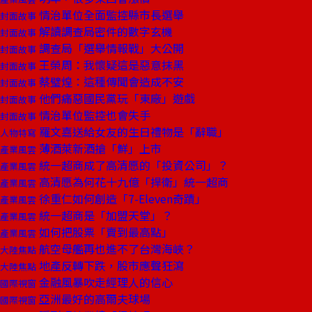
情治單位全面監控縣市長選舉
封面故事
解讀調查局密件的數字玄機
封面故事
調查局「選舉情報戰」大公開
封面故事
王榮周：我懷疑這是惡意抹黑
封面故事
蔡璧煌：這種傳聞會造成不安
封面故事
他們痛惡國民黨玩「東廠」遊戲
封面故事
情治單位監控也會失手
封面故事
羅文嘉送給女友的生日禮物是「辭職」
人物特寫
薄酒萊新酒搶「鮮」上市
產業風雲
統一超商成了高清愿的「投資公司」？
產業風雲
高清愿為何花十九億「捍衛」統一超商
產業風雲
徐重仁如何創造「7-Eleven奇蹟」
產業風雲
統一超商是「加盟天堂」？
產業風雲
如何把股票「賣到最高點」
產業風雲
航空母艦再也進不了台灣海峽？
大陸焦點
地產反轉下跌，股市應聲狂瀉
大陸焦點
金融風暴吹走經理人的信心
國際視窗
亞洲最好的高爾夫球場
國際視窗