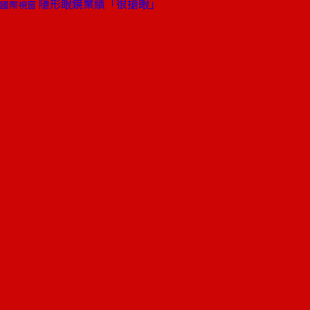
隱形眼鏡業績「很搶眼」
國際視窗