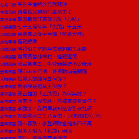
票券業者終於見到陳沖
台北耳語
蕭萬長又開始打高爾夫了
台北耳語
鄭淑敏與江奉琪出現「心結」
其他專欄
七十三億每年「失蹤」十五天
火線話題
民進黨要從中台灣「前進大陸」
火線話題
選戰規準
其他專欄
阿拉伯王室聯手美商超越王永慶
火線話題
蕭萬長替郝柏村、連戰還債
火線話題
國民黨黨工：李登輝製造不少麻煩
火線話題
股市未來行情，外資動向是關鍵
產業風雲
投資人的錢何去何從？
人物專訪
金融股是選前主流股？
產業風雲
邱正雄的「止跌藥」為何無效？
產業風雲
匯率貶、股市跌，許遠東沒有責任？
產業風雲
李勝彥：我們早就知道會引來批評
產業風雲
聯電縮水二千八百億，力捷遽減六○％
產業風雲
股市暴跌，李登輝財富縮水四千萬
產業風雲
很多人陷入「軋錢」困境
產業風雲
明年，很多東西會漲價
產業風雲