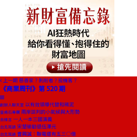
上一期
慈善家？剝削者？投機客？
《商業周刊》第 520 期
以有效領導代替和稀泥
創辦人聊天室
兩岸談判的小氣候與大形勢
皇甫石專欄
一人一本三國演義
去梯言
宋楚瑜勸退伍澤元
台北耳語
曹興誠：聯電還有五三○億
台北耳語