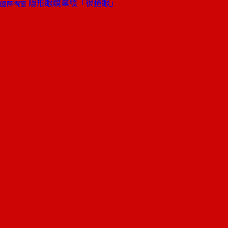
隱形眼鏡業績「很搶眼」
國際視窗