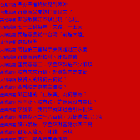
票券業者終於見到陳沖
台北耳語
蕭萬長又開始打高爾夫了
台北耳語
鄭淑敏與江奉琪出現「心結」
其他專欄
七十三億每年「失蹤」十五天
火線話題
民進黨要從中台灣「前進大陸」
火線話題
選戰規準
其他專欄
阿拉伯王室聯手美商超越王永慶
火線話題
蕭萬長替郝柏村、連戰還債
火線話題
國民黨黨工：李登輝製造不少麻煩
火線話題
股市未來行情，外資動向是關鍵
產業風雲
投資人的錢何去何從？
人物專訪
金融股是選前主流股？
產業風雲
邱正雄的「止跌藥」為何無效？
產業風雲
匯率貶、股市跌，許遠東沒有責任？
產業風雲
李勝彥：我們早就知道會引來批評
產業風雲
聯電縮水二千八百億，力捷遽減六○％
產業風雲
股市暴跌，李登輝財富縮水四千萬
產業風雲
很多人陷入「軋錢」困境
產業風雲
明年，很多東西會漲價
產業風雲