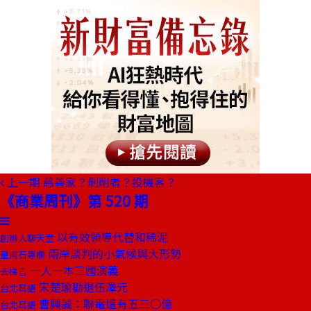
上一期
慈善家？剝削者？投機客？
《商業周刊》第 520 期
以有效領導代替和稀泥
創辦人聊天室
兩岸談判的小氣候與大形勢
皇甫石專欄
一人一本三國演義
去梯言
宋楚瑜勸退伍澤元
台北耳語
曹興誠：聯電還有五三○億
台北耳語