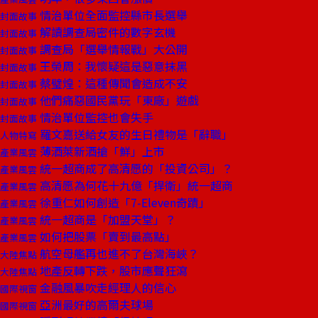
情治單位全面監控縣市長選舉
封面故事
解讀調查局密件的數字玄機
封面故事
調查局「選舉情報戰」大公開
封面故事
王榮周：我懷疑這是惡意抹黑
封面故事
蔡璧煌：這種傳聞會造成不安
封面故事
他們痛惡國民黨玩「東廠」遊戲
封面故事
情治單位監控也會失手
封面故事
羅文嘉送給女友的生日禮物是「辭職」
人物特寫
薄酒萊新酒搶「鮮」上市
產業風雲
統一超商成了高清愿的「投資公司」？
產業風雲
高清愿為何花十九億「捍衛」統一超商
產業風雲
徐重仁如何創造「7-Eleven奇蹟」
產業風雲
統一超商是「加盟天堂」？
產業風雲
如何把股票「賣到最高點」
產業風雲
航空母艦再也進不了台灣海峽？
大陸焦點
地產反轉下跌，股市應聲狂瀉
大陸焦點
金融風暴吹走經理人的信心
國際視窗
亞洲最好的高爾夫球場
國際視窗