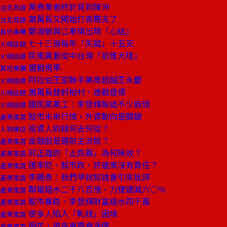
票券業者終於見到陳沖
台北耳語
蕭萬長又開始打高爾夫了
台北耳語
鄭淑敏與江奉琪出現「心結」
其他專欄
七十三億每年「失蹤」十五天
火線話題
民進黨要從中台灣「前進大陸」
火線話題
選戰規準
其他專欄
阿拉伯王室聯手美商超越王永慶
火線話題
蕭萬長替郝柏村、連戰還債
火線話題
國民黨黨工：李登輝製造不少麻煩
火線話題
股市未來行情，外資動向是關鍵
產業風雲
投資人的錢何去何從？
人物專訪
金融股是選前主流股？
產業風雲
邱正雄的「止跌藥」為何無效？
產業風雲
匯率貶、股市跌，許遠東沒有責任？
產業風雲
李勝彥：我們早就知道會引來批評
產業風雲
聯電縮水二千八百億，力捷遽減六○％
產業風雲
股市暴跌，李登輝財富縮水四千萬
產業風雲
很多人陷入「軋錢」困境
產業風雲
明年，很多東西會漲價
產業風雲