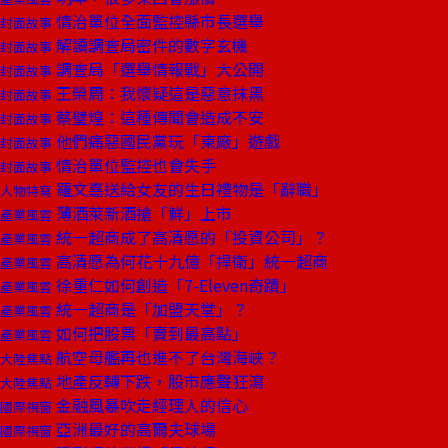
情治單位全面監控縣市長選舉
封面故事
解讀調查局密件的數字玄機
封面故事
調查局「選舉情報戰」大公開
封面故事
王榮周：我懷疑這是惡意抹黑
封面故事
蔡璧煌：這種傳聞會造成不安
封面故事
他們痛惡國民黨玩「東廠」遊戲
封面故事
情治單位監控也會失手
封面故事
羅文嘉送給女友的生日禮物是「辭職」
人物特寫
薄酒萊新酒搶「鮮」上市
產業風雲
統一超商成了高清愿的「投資公司」？
產業風雲
高清愿為何花十九億「捍衛」統一超商
產業風雲
徐重仁如何創造「7-Eleven奇蹟」
產業風雲
統一超商是「加盟天堂」？
產業風雲
如何把股票「賣到最高點」
產業風雲
航空母艦再也進不了台灣海峽？
大陸焦點
地產反轉下跌，股市應聲狂瀉
大陸焦點
金融風暴吹走經理人的信心
國際視窗
亞洲最好的高爾夫球場
國際視窗