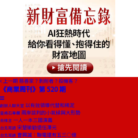
上一期
慈善家？剝削者？投機客？
《商業周刊》第 520 期
以有效領導代替和稀泥
創辦人聊天室
兩岸談判的小氣候與大形勢
皇甫石專欄
一人一本三國演義
去梯言
宋楚瑜勸退伍澤元
台北耳語
曹興誠：聯電還有五三○億
台北耳語