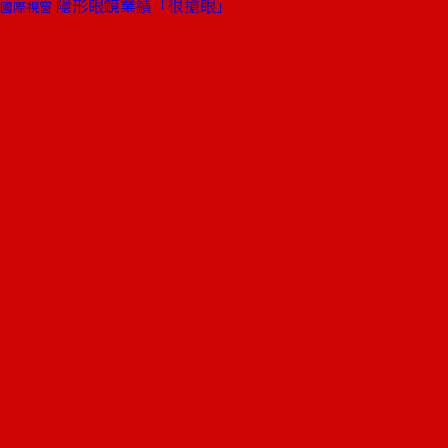
隱形眼鏡業績「很搶眼」
國際視窗