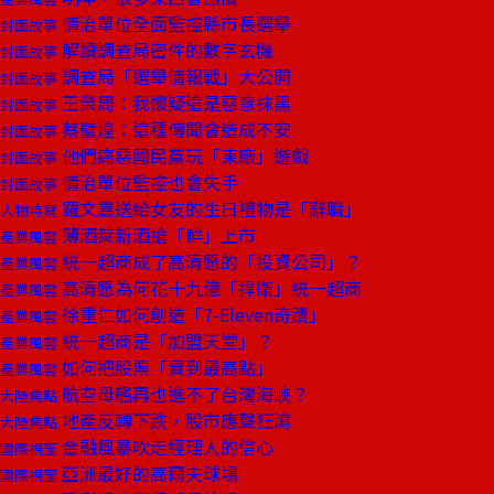
情治單位全面監控縣市長選舉
封面故事
解讀調查局密件的數字玄機
封面故事
調查局「選舉情報戰」大公開
封面故事
王榮周：我懷疑這是惡意抹黑
封面故事
蔡璧煌：這種傳聞會造成不安
封面故事
他們痛惡國民黨玩「東廠」遊戲
封面故事
情治單位監控也會失手
封面故事
羅文嘉送給女友的生日禮物是「辭職」
人物特寫
薄酒萊新酒搶「鮮」上市
產業風雲
統一超商成了高清愿的「投資公司」？
產業風雲
高清愿為何花十九億「捍衛」統一超商
產業風雲
徐重仁如何創造「7-Eleven奇蹟」
產業風雲
統一超商是「加盟天堂」？
產業風雲
如何把股票「賣到最高點」
產業風雲
航空母艦再也進不了台灣海峽？
大陸焦點
地產反轉下跌，股市應聲狂瀉
大陸焦點
金融風暴吹走經理人的信心
國際視窗
亞洲最好的高爾夫球場
國際視窗