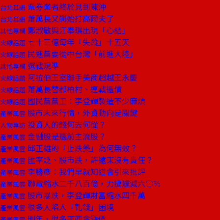
票券業者終於見到陳沖
台北耳語
蕭萬長又開始打高爾夫了
台北耳語
鄭淑敏與江奉琪出現「心結」
其他專欄
七十三億每年「失蹤」十五天
火線話題
民進黨要從中台灣「前進大陸」
火線話題
選戰規準
其他專欄
阿拉伯王室聯手美商超越王永慶
火線話題
蕭萬長替郝柏村、連戰還債
火線話題
國民黨黨工：李登輝製造不少麻煩
火線話題
股市未來行情，外資動向是關鍵
產業風雲
投資人的錢何去何從？
人物專訪
金融股是選前主流股？
產業風雲
邱正雄的「止跌藥」為何無效？
產業風雲
匯率貶、股市跌，許遠東沒有責任？
產業風雲
李勝彥：我們早就知道會引來批評
產業風雲
聯電縮水二千八百億，力捷遽減六○％
產業風雲
股市暴跌，李登輝財富縮水四千萬
產業風雲
很多人陷入「軋錢」困境
產業風雲
明年，很多東西會漲價
產業風雲