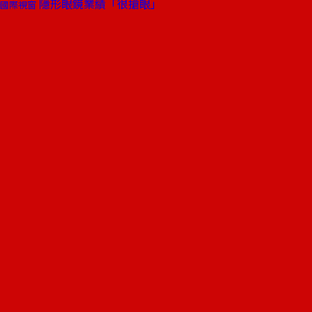
隱形眼鏡業績「很搶眼」
國際視窗