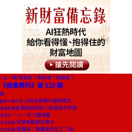
上一期
慈善家？剝削者？投機客？
《商業周刊》第 520 期
以有效領導代替和稀泥
創辦人聊天室
兩岸談判的小氣候與大形勢
皇甫石專欄
一人一本三國演義
去梯言
宋楚瑜勸退伍澤元
台北耳語
曹興誠：聯電還有五三○億
台北耳語