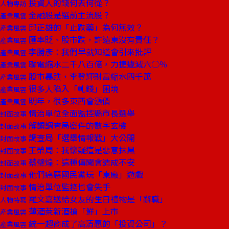
投資人的錢何去何從？
人物專訪
金融股是選前主流股？
產業風雲
邱正雄的「止跌藥」為何無效？
產業風雲
匯率貶、股市跌，許遠東沒有責任？
產業風雲
李勝彥：我們早就知道會引來批評
產業風雲
聯電縮水二千八百億，力捷遽減六○％
產業風雲
股市暴跌，李登輝財富縮水四千萬
產業風雲
很多人陷入「軋錢」困境
產業風雲
明年，很多東西會漲價
產業風雲
情治單位全面監控縣市長選舉
封面故事
解讀調查局密件的數字玄機
封面故事
調查局「選舉情報戰」大公開
封面故事
王榮周：我懷疑這是惡意抹黑
封面故事
蔡璧煌：這種傳聞會造成不安
封面故事
他們痛惡國民黨玩「東廠」遊戲
封面故事
情治單位監控也會失手
封面故事
羅文嘉送給女友的生日禮物是「辭職」
人物特寫
薄酒萊新酒搶「鮮」上市
產業風雲
統一超商成了高清愿的「投資公司」？
產業風雲