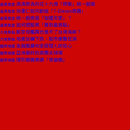
高清愿為何花十九億「捍衛」統一超商
產業風雲
徐重仁如何創造「7-Eleven奇蹟」
產業風雲
統一超商是「加盟天堂」？
產業風雲
如何把股票「賣到最高點」
產業風雲
航空母艦再也進不了台灣海峽？
大陸焦點
地產反轉下跌，股市應聲狂瀉
大陸焦點
金融風暴吹走經理人的信心
國際視窗
亞洲最好的高爾夫球場
國際視窗
隱形眼鏡業績「很搶眼」
國際視窗