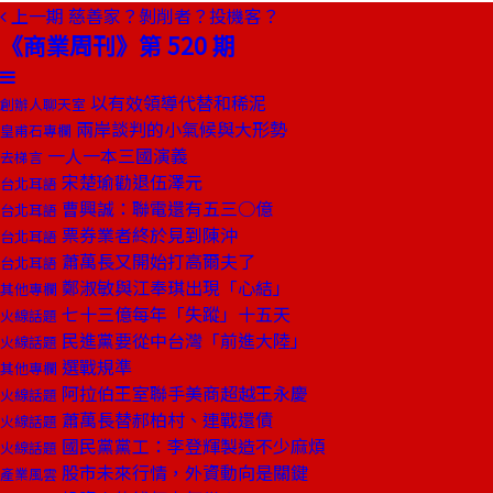
上一期
慈善家？剝削者？投機客？
《商業周刊》第 520 期
以有效領導代替和稀泥
創辦人聊天室
兩岸談判的小氣候與大形勢
皇甫石專欄
一人一本三國演義
去梯言
宋楚瑜勸退伍澤元
台北耳語
曹興誠：聯電還有五三○億
台北耳語
票券業者終於見到陳沖
台北耳語
蕭萬長又開始打高爾夫了
台北耳語
鄭淑敏與江奉琪出現「心結」
其他專欄
七十三億每年「失蹤」十五天
火線話題
民進黨要從中台灣「前進大陸」
火線話題
選戰規準
其他專欄
阿拉伯王室聯手美商超越王永慶
火線話題
蕭萬長替郝柏村、連戰還債
火線話題
國民黨黨工：李登輝製造不少麻煩
火線話題
股市未來行情，外資動向是關鍵
產業風雲