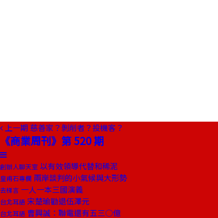
上一期
慈善家？剝削者？投機客？
《商業周刊》第 520 期
以有效領導代替和稀泥
創辦人聊天室
兩岸談判的小氣候與大形勢
皇甫石專欄
一人一本三國演義
去梯言
宋楚瑜勸退伍澤元
台北耳語
曹興誠：聯電還有五三○億
台北耳語