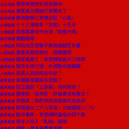
票券業者終於見到陳沖
台北耳語
蕭萬長又開始打高爾夫了
台北耳語
鄭淑敏與江奉琪出現「心結」
其他專欄
七十三億每年「失蹤」十五天
火線話題
民進黨要從中台灣「前進大陸」
火線話題
選戰規準
其他專欄
阿拉伯王室聯手美商超越王永慶
火線話題
蕭萬長替郝柏村、連戰還債
火線話題
國民黨黨工：李登輝製造不少麻煩
火線話題
股市未來行情，外資動向是關鍵
產業風雲
投資人的錢何去何從？
人物專訪
金融股是選前主流股？
產業風雲
邱正雄的「止跌藥」為何無效？
產業風雲
匯率貶、股市跌，許遠東沒有責任？
產業風雲
李勝彥：我們早就知道會引來批評
產業風雲
聯電縮水二千八百億，力捷遽減六○％
產業風雲
股市暴跌，李登輝財富縮水四千萬
產業風雲
很多人陷入「軋錢」困境
產業風雲
明年，很多東西會漲價
產業風雲