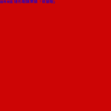
隱形眼鏡業績「很搶眼」
國際視窗