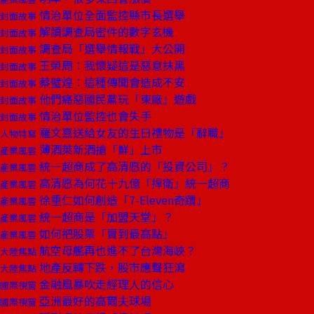
情治單位全面監控縣市長選舉
封面故事
解讀調查局密件的數字玄機
封面故事
調查局「選舉情報戰」大公開
封面故事
王榮周：我懷疑這是惡意抹黑
封面故事
蔡璧煌：這種傳聞會造成不安
封面故事
他們痛惡國民黨玩「東廠」遊戲
封面故事
情治單位監控也會失手
封面故事
羅文嘉送給女友的生日禮物是「辭職」
人物特寫
薄酒萊新酒搶「鮮」上市
產業風雲
統一超商成了高清愿的「投資公司」？
產業風雲
高清愿為何花十九億「捍衛」統一超商
產業風雲
徐重仁如何創造「7-Eleven奇蹟」
產業風雲
統一超商是「加盟天堂」？
產業風雲
如何把股票「賣到最高點」
產業風雲
航空母艦再也進不了台灣海峽？
大陸焦點
地產反轉下跌，股市應聲狂瀉
大陸焦點
金融風暴吹走經理人的信心
國際視窗
亞洲最好的高爾夫球場
國際視窗