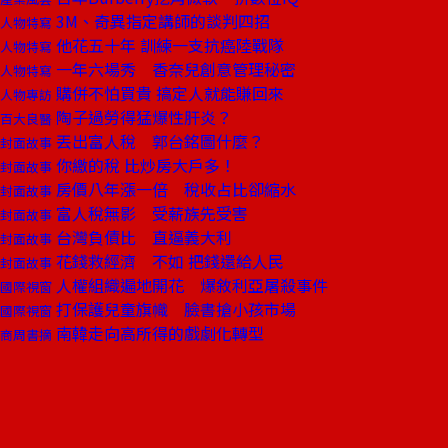
3M、奇異指定講師的談判四招
人物特寫
他花五十年 訓練一支抗癌陸戰隊
人物特寫
一年六場秀 香奈兒創意管理秘密
人物特寫
購併不怕買貴 搞定人就能賺回來
人物專訪
陶子過勞得猛爆性肝炎？
百大良醫
丟出富人稅 郭台銘圖什麼？
封面故事
你繳的稅 比炒房大戶多！
封面故事
房價八年漲一倍 稅收占比卻縮水
封面故事
富人稅無影 受薪族先受害
封面故事
台灣負債比 直逼義大利
封面故事
花錢救經濟 不如 把錢還給人民
封面故事
人權組織遍地開花 爆敘利亞屠殺事件
國際視窗
打保護兒童旗幟 臉書搶小孩市場
國際視窗
南韓走向高所得的戲劇化轉型
商周書摘