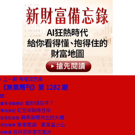
上一期
帶種歐巴桑
《商業周刊》第 1282 期
誰的錢包啊？
董事長嬉遊記
紅豆粽與綠豆粽
饕姊食記
與高架橋共生的大樓
發現酷建築
單車環湖 夏賞富士山
特別報導
玩味百年豪宅風光
新鮮事